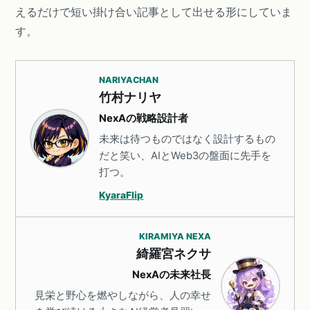
えるだけで短い掛け合い記事として出せる形にしていま
す。
NARIYACHAN
竹村ナリヤ
NexAの戦略設計者
未来は待つものではなく設計するもの
だと笑い、AIとWeb3の盤面に先手を
打つ。
KyaraFlip
KIRAMIYA NEXA
綺羅宮ネクサ
NexAの未来社長
見栄と野心を燃やしながら、人の幸せ