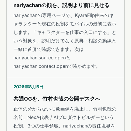
nariyachanの顔を、説明より前に見せる
nariyachanの専用ページで、KyaraFlip由来のキ
ャラクターと現在の役割をモバイルの最初に表示
します。「キャラクターを仕事の入口にする」と
いう対象を、説明だけでなく原典・相談の動線と
一緒に首屏で確認できます。次は
nariyachan.source.openと
nariyachan.contact.openで確かめます。
2026年8月5日
共通OGを、竹村也哉の公開デスクへ
正体の分からない抽象画像を廃止し、竹村也哉の
名前、NexA代表 / AIプロダクトビルダーという
役割、3つの仕事領域、nariyachanの責任境界を