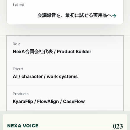
Latest
→
会議録音を、最初に試せる実用品へ
Role
NexA合同会社代表 / Product Builder
Focus
AI / character / work systems
Products
KyaraFlip / FlowAlign / CaseFlow
023
NEXA VOICE