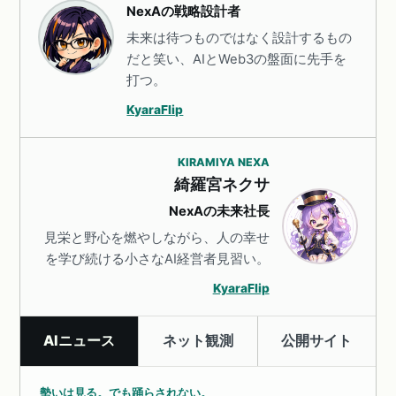
NexAの戦略設計者
未来は待つものではなく設計するもの
だと笑い、AIとWeb3の盤面に先手を
打つ。
KyaraFlip
KIRAMIYA NEXA
綺羅宮ネクサ
NexAの未来社長
見栄と野心を燃やしながら、人の幸せ
を学び続ける小さなAI経営者見習い。
KyaraFlip
AIニュース
ネット観測
公開サイト
勢いは見る。でも踊らされない。