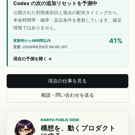
Codex の次の追加リセットを予測中
公開された利用者節目と過去の配布タイミングから、
本命時間帯・確率・反証条件を更新しています。確定
情報ではありません。
41
%
更新時から48時間以内
更新
:
2026年8月6日 09:00 JST
現在の予測を開く
→
現在の仕事を見る
相談・問い合わせを送る
NARIYA PUBLIC DESK
構想を、動くプロダクト