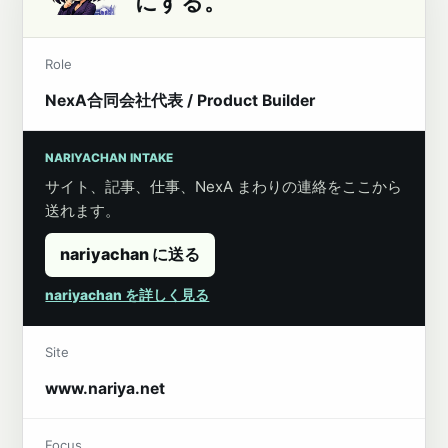
にする。
Role
NexA合同会社代表 / Product Builder
NARIYACHAN INTAKE
サイト、記事、仕事、NexA まわりの連絡をここから
送れます。
nariyachan に送る
nariyachan を詳しく見る
Site
www.nariya.net
Focus