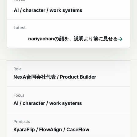
AI / character / work systems
Latest
→
nariyachanの顔を、説明より前に見せる
Role
NexA合同会社代表 / Product Builder
Focus
AI / character / work systems
Products
KyaraFlip / FlowAlign / CaseFlow