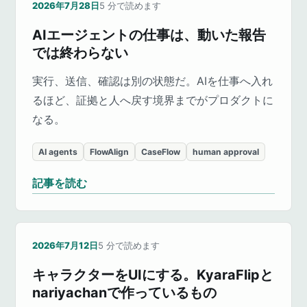
2026年7月28日
5
分で読めます
AIエージェントの仕事は、動いた報告
では終わらない
実行、送信、確認は別の状態だ。AIを仕事へ入れ
るほど、証拠と人へ戻す境界までがプロダクトに
なる。
AI agents
FlowAlign
CaseFlow
human approval
記事を読む
2026年7月12日
5
分で読めます
キャラクターをUIにする。KyaraFlipと
nariyachanで作っているもの