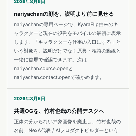
2026年8月6日
nariyachanの顔を、説明より前に見せる
nariyachanの専用ページで、KyaraFlip由来のキ
ャラクターと現在の役割をモバイルの最初に表示
します。「キャラクターを仕事の入口にする」と
いう対象を、説明だけでなく原典・相談の動線と
一緒に首屏で確認できます。次は
nariyachan.source.openと
nariyachan.contact.openで確かめます。
2026年8月5日
共通OGを、竹村也哉の公開デスクへ
正体の分からない抽象画像を廃止し、竹村也哉の
名前、NexA代表 / AIプロダクトビルダーという