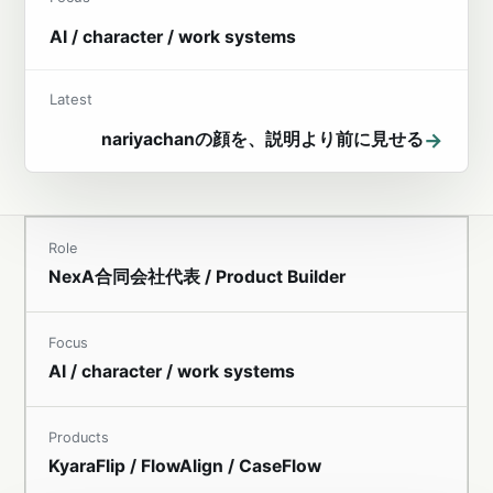
AI / character / work systems
Latest
→
nariyachanの顔を、説明より前に見せる
Role
NexA合同会社代表 / Product Builder
Focus
AI / character / work systems
Products
KyaraFlip / FlowAlign / CaseFlow