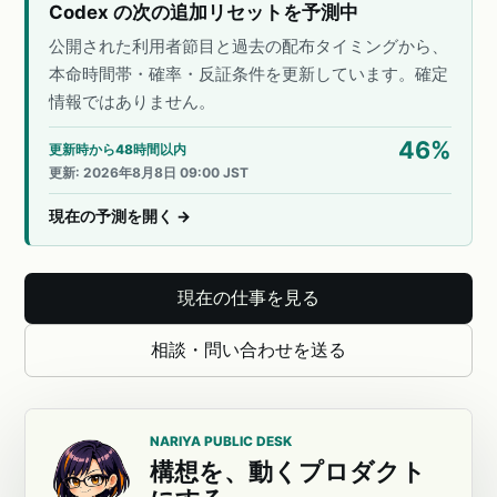
Codex の次の追加リセットを予測中
公開された利用者節目と過去の配布タイミングから、
本命時間帯・確率・反証条件を更新しています。確定
情報ではありません。
46
%
更新時から48時間以内
更新
:
2026年8月8日 09:00 JST
現在の予測を開く
→
現在の仕事を見る
相談・問い合わせを送る
NARIYA PUBLIC DESK
構想を、動くプロダクト