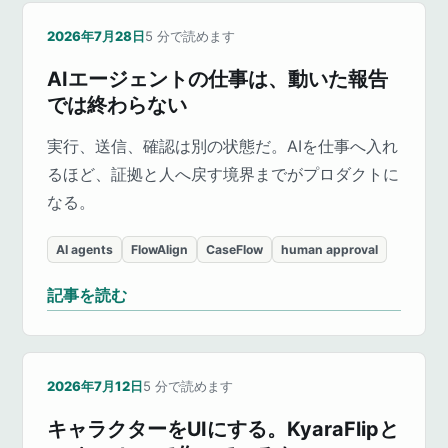
2026年7月28日
5
分で読めます
AIエージェントの仕事は、動いた報告
では終わらない
実行、送信、確認は別の状態だ。AIを仕事へ入れ
るほど、証拠と人へ戻す境界までがプロダクトに
なる。
AI agents
FlowAlign
CaseFlow
human approval
記事を読む
2026年7月12日
5
分で読めます
キャラクターをUIにする。KyaraFlipと