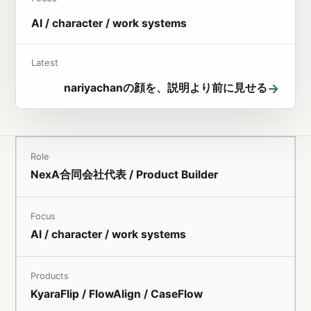
AI / character / work systems
Latest
→
nariyachanの顔を、説明より前に見せる
Role
NexA合同会社代表 / Product Builder
Focus
AI / character / work systems
Products
KyaraFlip / FlowAlign / CaseFlow