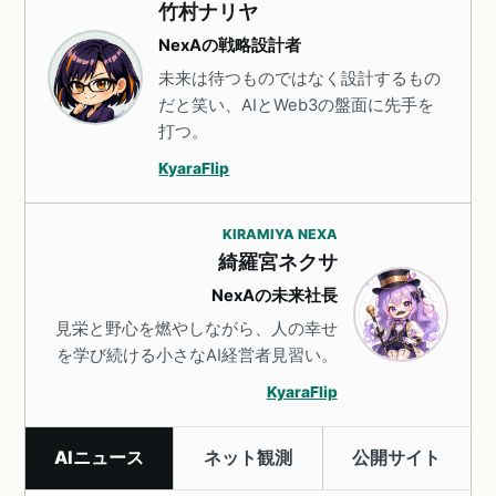
竹村ナリヤ
NexAの戦略設計者
未来は待つものではなく設計するもの
だと笑い、AIとWeb3の盤面に先手を
打つ。
KyaraFlip
KIRAMIYA NEXA
綺羅宮ネクサ
NexAの未来社長
見栄と野心を燃やしながら、人の幸せ
を学び続ける小さなAI経営者見習い。
KyaraFlip
AIニュース
ネット観測
公開サイト