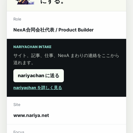
にする。
Role
NexA合同会社代表 / Product Builder
NARIYACHAN INTAKE
サイト、記事、仕事、NexA まわりの連絡をここから
送れます。
nariyachan に送る
nariyachan を詳しく見る
Site
www.nariya.net
Focus