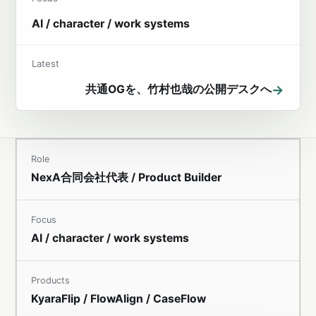
AI / character / work systems
Latest
→
共通OGを、竹村也哉の公開デスクへ
Role
NexA合同会社代表 / Product Builder
Focus
AI / character / work systems
Products
KyaraFlip / FlowAlign / CaseFlow