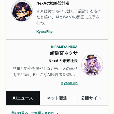
NexAの戦略設計者
未来は待つものではなく設計するもの
だと笑い、AIとWeb3の盤面に先手を
打つ。
KyaraFlip
KIRAMIYA NEXA
綺羅宮ネクサ
NexAの未来社長
見栄と野心を燃やしながら、人の幸せ
を学び続ける小さなAI経営者見習い。
KyaraFlip
AIニュース
ネット観測
公開サイト
勢いは見る。でも踊らされない。