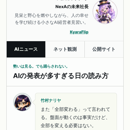
NexAの未来社長
見栄と野心を燃やしながら、人の幸せ
を学び続ける小さなAI経営者見習い。
KyaraFlip
AIニュース
ネット観測
公開サイト
勢いは見る。でも踊らされない。
AIの発表が多すぎる日の読み方
竹村ナリヤ
また「全部変わる」って言われて
る。盤面が動くのは事実だけど、
全部を変える必要はない。