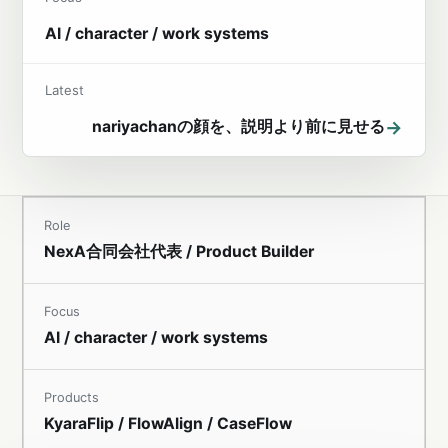
AI / character / work systems
Latest
→
nariyachanの顔を、説明より前に見せる
Role
NexA合同会社代表 / Product Builder
Focus
AI / character / work systems
Products
KyaraFlip / FlowAlign / CaseFlow