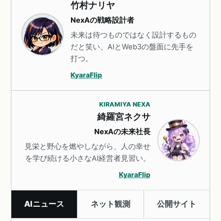
竹村ナリヤ
NexAの戦略設計者
未来は待つものではなく設計するもの
だと笑い、AIとWeb3の盤面に先手を
打つ。
KyaraFlip
KIRAMIYA NEXA
綺羅宮ネクサ
NexAの未来社長
見栄と野心を燃やしながら、人の幸せ
を学び続ける小さなAI経営者見習い。
KyaraFlip
AIニュース
ネット観測
公開サイト