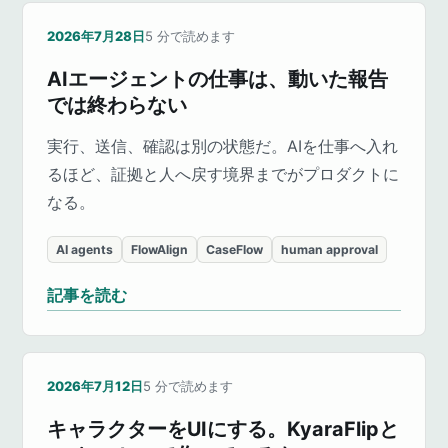
2026年7月28日
5
分で読めます
AIエージェントの仕事は、動いた報告
では終わらない
実行、送信、確認は別の状態だ。AIを仕事へ入れ
るほど、証拠と人へ戻す境界までがプロダクトに
なる。
AI agents
FlowAlign
CaseFlow
human approval
記事を読む
2026年7月12日
5
分で読めます
キャラクターをUIにする。KyaraFlipと