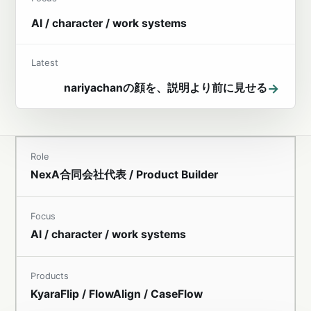
AI / character / work systems
Latest
→
nariyachanの顔を、説明より前に見せる
Role
NexA合同会社代表 / Product Builder
Focus
AI / character / work systems
Products
KyaraFlip / FlowAlign / CaseFlow