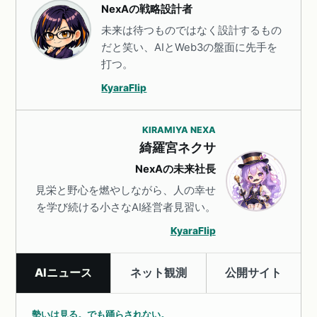
NexAの戦略設計者
未来は待つものではなく設計するもの
だと笑い、AIとWeb3の盤面に先手を
打つ。
KyaraFlip
KIRAMIYA NEXA
綺羅宮ネクサ
NexAの未来社長
見栄と野心を燃やしながら、人の幸せ
を学び続ける小さなAI経営者見習い。
KyaraFlip
AIニュース
ネット観測
公開サイト
勢いは見る。でも踊らされない。