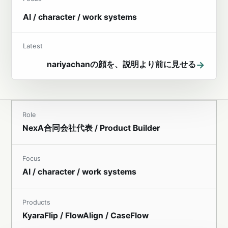
AI / character / work systems
Latest
→
nariyachanの顔を、説明より前に見せる
Role
NexA合同会社代表 / Product Builder
Focus
AI / character / work systems
Products
KyaraFlip / FlowAlign / CaseFlow