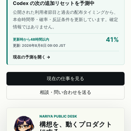
Codex の次の追加リセットを予測中
公開された利用者節目と過去の配布タイミングから、
本命時間帯・確率・反証条件を更新しています。確定
情報ではありません。
41
%
更新時から48時間以内
更新
:
2026年8月6日 09:00 JST
現在の予測を開く
→
現在の仕事を見る
相談・問い合わせを送る
NARIYA PUBLIC DESK
構想を、動くプロダクト