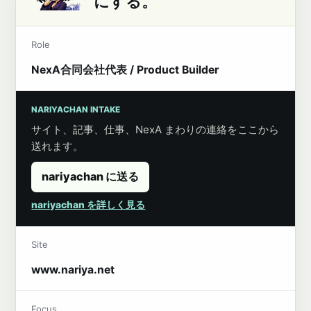
にする。
Role
NexA合同会社代表 / Product Builder
NARIYACHAN INTAKE
サイト、記事、仕事、NexA まわりの連絡をここから
送れます。
nariyachan に送る
nariyachan を詳しく見る
Site
www.nariya.net
Focus