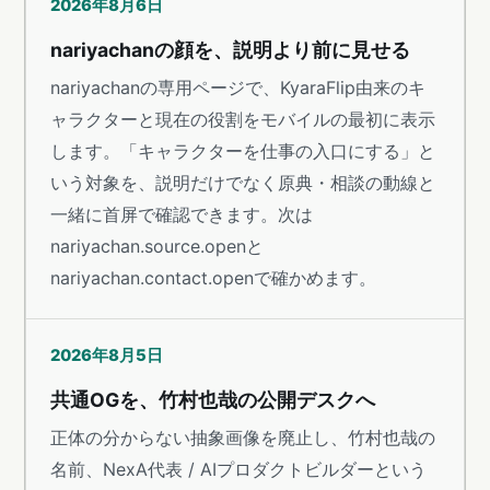
2026年8月6日
nariyachanの顔を、説明より前に見せる
nariyachanの専用ページで、KyaraFlip由来のキ
ャラクターと現在の役割をモバイルの最初に表示
します。「キャラクターを仕事の入口にする」と
いう対象を、説明だけでなく原典・相談の動線と
一緒に首屏で確認できます。次は
nariyachan.source.openと
nariyachan.contact.openで確かめます。
2026年8月5日
共通OGを、竹村也哉の公開デスクへ
正体の分からない抽象画像を廃止し、竹村也哉の
名前、NexA代表 / AIプロダクトビルダーという