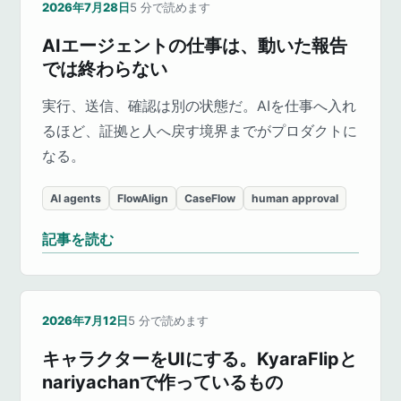
2026年7月28日
5
分で読めます
AIエージェントの仕事は、動いた報告
では終わらない
実行、送信、確認は別の状態だ。AIを仕事へ入れ
るほど、証拠と人へ戻す境界までがプロダクトに
なる。
AI agents
FlowAlign
CaseFlow
human approval
記事を読む
2026年7月12日
5
分で読めます
キャラクターをUIにする。KyaraFlipと
nariyachanで作っているもの