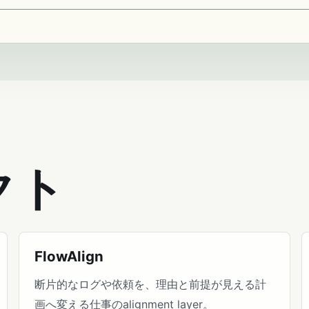
クト
FlowAlign
断片的なログや依頼を、理由と前提が見える計
画へ変える仕事のalignment layer。