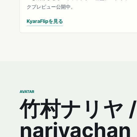
クプレビュー公開中。
KyaraFlipを見る
AVATAR
竹村ナリヤ /
nariyachan