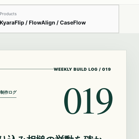
Products
KyaraFlip / FlowAlign / CaseFlow
WEEKLY BUILD LOG
/
019
019
の制作ログ