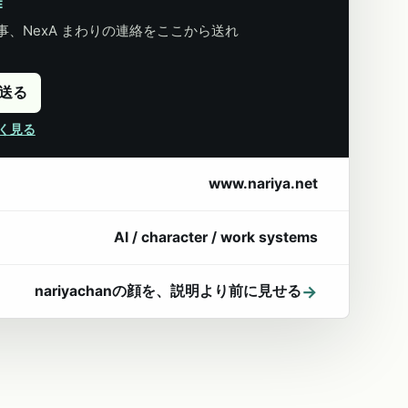
E
、NexA まわりの連絡をここから送れ
に送る
詳しく見る
www.nariya.net
AI / character / work systems
→
nariyachanの顔を、説明より前に見せる