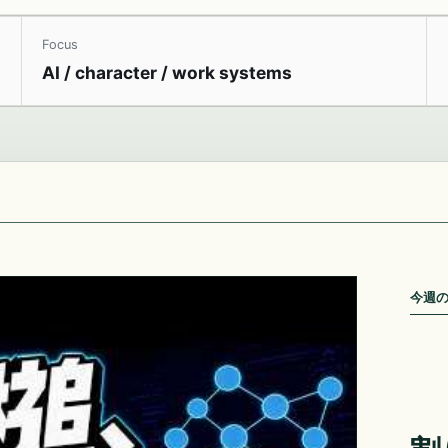
Focus
AI / character / work systems
今週