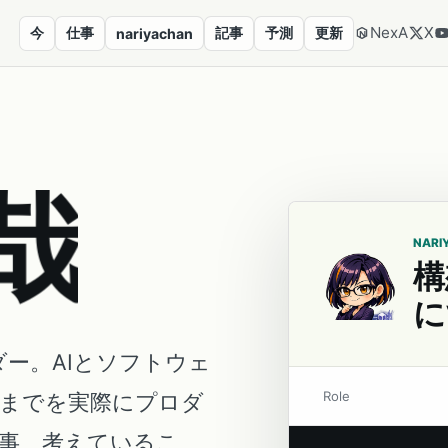
NexA
X
今
仕事
記事
予測
更新
nariyachan
哉
NARI
構
に
ダー。AIとソフトウェ
Role
営までを実際にプロダ
事、考えているこ