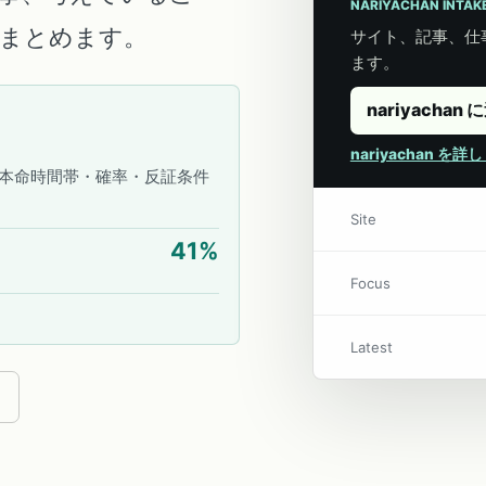
NARIYACHAN INTAK
こにまとめます。
サイト、記事、仕事
ます。
nariyachan 
nariyachan を
本命時間帯・確率・反証条件
Site
41
%
Focus
Latest