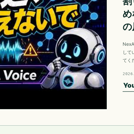
割
め
の
Nex
して
てく
2026
Yo