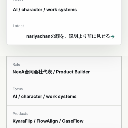
AI / character / work systems
Latest
→
nariyachanの顔を、説明より前に見せる
Role
NexA合同会社代表 / Product Builder
Focus
AI / character / work systems
Products
KyaraFlip / FlowAlign / CaseFlow