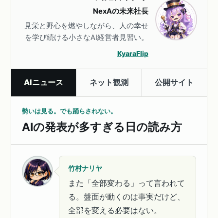
NexAの未来社長
見栄と野心を燃やしながら、人の幸せ
を学び続ける小さなAI経営者見習い。
KyaraFlip
AIニュース
ネット観測
公開サイト
勢いは見る。でも踊らされない。
AIの発表が多すぎる日の読み方
竹村ナリヤ
また「全部変わる」って言われて
る。盤面が動くのは事実だけど、
全部を変える必要はない。