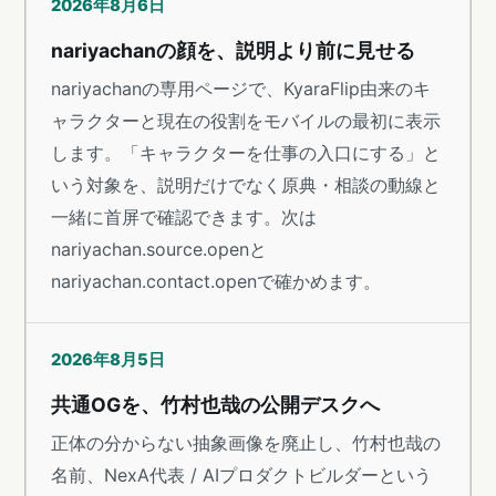
2026年8月6日
nariyachanの顔を、説明より前に見せる
nariyachanの専用ページで、KyaraFlip由来のキ
ャラクターと現在の役割をモバイルの最初に表示
します。「キャラクターを仕事の入口にする」と
いう対象を、説明だけでなく原典・相談の動線と
一緒に首屏で確認できます。次は
nariyachan.source.openと
nariyachan.contact.openで確かめます。
2026年8月5日
共通OGを、竹村也哉の公開デスクへ
正体の分からない抽象画像を廃止し、竹村也哉の
名前、NexA代表 / AIプロダクトビルダーという