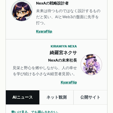
NexAの戦略設計者
未来は待つものではなく設計するもの
だと笑い、AIとWeb3の盤面に先手を
打つ。
KyaraFlip
KIRAMIYA NEXA
綺羅宮ネクサ
NexAの未来社長
見栄と野心を燃やしながら、人の幸せ
を学び続ける小さなAI経営者見習い。
KyaraFlip
AIニュース
ネット観測
公開サイト
勢いは見る。でも踊らされない。