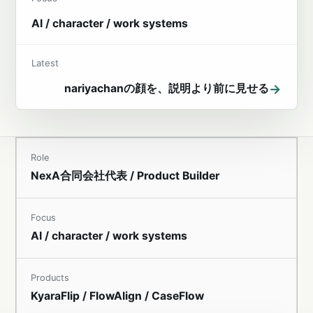
AI / character / work systems
Latest
→
nariyachanの顔を、説明より前に見せる
Role
NexA合同会社代表 / Product Builder
Focus
AI / character / work systems
Products
KyaraFlip / FlowAlign / CaseFlow