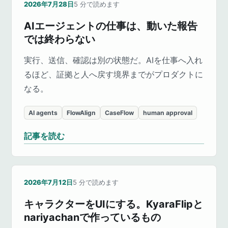
2026年7月28日
5
分で読めます
AIエージェントの仕事は、動いた報告
では終わらない
実行、送信、確認は別の状態だ。AIを仕事へ入れ
るほど、証拠と人へ戻す境界までがプロダクトに
なる。
AI agents
FlowAlign
CaseFlow
human approval
記事を読む
2026年7月12日
5
分で読めます
キャラクターをUIにする。KyaraFlipと
nariyachanで作っているもの