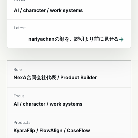
AI / character / work systems
Latest
→
nariyachanの顔を、説明より前に見せる
Role
NexA合同会社代表 / Product Builder
Focus
AI / character / work systems
Products
KyaraFlip / FlowAlign / CaseFlow