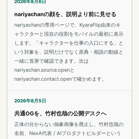
2026年8月6日
nariyachanの顔を、説明より前に見せる
nariyachanの専用ページで、KyaraFlip由来のキ
ャラクターと現在の役割をモバイルの最初に表示
します。「キャラクターを仕事の入口にする」と
いう対象を、説明だけでなく原典・相談の動線と
一緒に首屏で確認できます。次は
nariyachan.source.openと
nariyachan.contact.openで確かめます。
2026年8月5日
共通OGを、竹村也哉の公開デスクへ
正体の分からない抽象画像を廃止し、竹村也哉の
名前、NexA代表 / AIプロダクトビルダーという