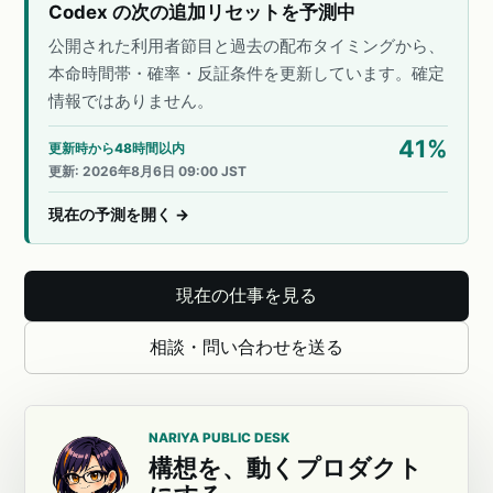
Codex の次の追加リセットを予測中
公開された利用者節目と過去の配布タイミングから、
本命時間帯・確率・反証条件を更新しています。確定
情報ではありません。
41
%
更新時から48時間以内
更新
:
2026年8月6日 09:00 JST
現在の予測を開く
→
現在の仕事を見る
相談・問い合わせを送る
NARIYA PUBLIC DESK
構想を、動くプロダクト