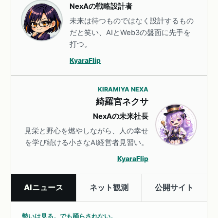
NexAの戦略設計者
未来は待つものではなく設計するもの
だと笑い、AIとWeb3の盤面に先手を
打つ。
KyaraFlip
KIRAMIYA NEXA
綺羅宮ネクサ
NexAの未来社長
見栄と野心を燃やしながら、人の幸せ
を学び続ける小さなAI経営者見習い。
KyaraFlip
AIニュース
ネット観測
公開サイト
勢いは見る。でも踊らされない。