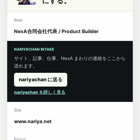
にする。
Role
NexA合同会社代表 / Product Builder
NARIYACHAN INTAKE
サイト、記事、仕事、NexA まわりの連絡をここから
送れます。
nariyachan に送る
nariyachan を詳しく見る
Site
www.nariya.net
Focus