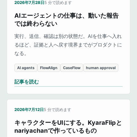
2026年7月28日
5
分で読めます
AIエージェントの仕事は、動いた報告
では終わらない
実行、送信、確認は別の状態だ。AIを仕事へ入れ
るほど、証拠と人へ戻す境界までがプロダクトに
なる。
AI agents
FlowAlign
CaseFlow
human approval
記事を読む
2026年7月12日
5
分で読めます
キャラクターをUIにする。KyaraFlipと
nariyachanで作っているもの