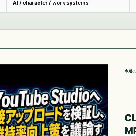
AI / character / work systems
今週
CL
M