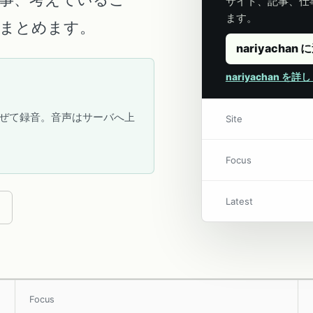
サイト、記事、仕事
ます。
こにまとめます。
nariyachan 
nariyachan を
ぜて録音。音声はサーバへ上
Site
Focus
Latest
Focus