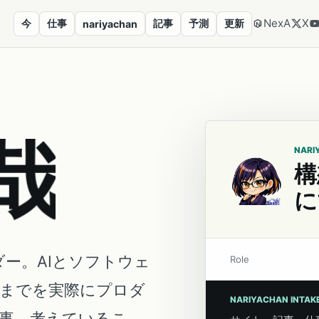
NexA
X
今
仕事
記事
予測
更新
nariyachan
哉
NARI
構
に
ダー。AIとソフトウェ
Role
営までを実際にプロダ
NARIYACHAN INTAK
事、考えているこ