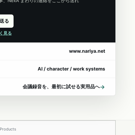
、NexA まわりの連絡をここから送れ
に送る
詳しく見る
www.nariya.net
AI / character / work systems
→
会議録音を、最初に試せる実用品へ
Products