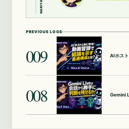
PREVIOUS LOGS
009
AIホス
008
Gemin