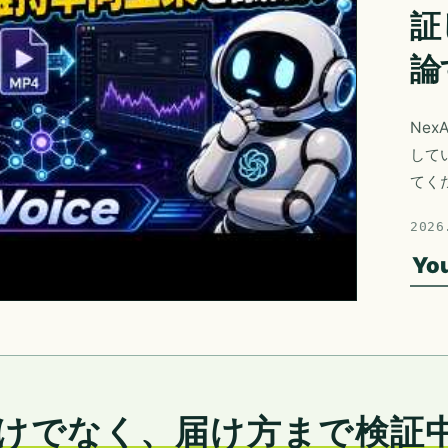
証
論
Nex
して
てく
2026
Yo
けでなく、届け方まで検証