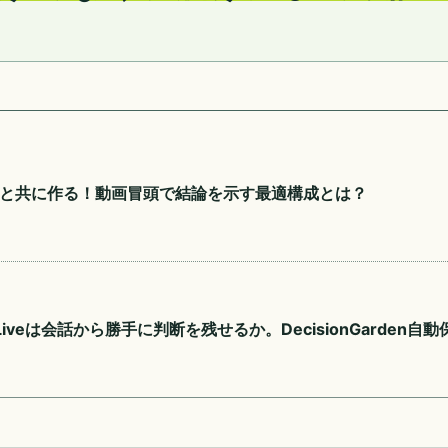
トと共に作る！動画冒頭で結論を示す最適構成とは？
i Liveは会話から勝手に判断を残せるか。DecisionGarden