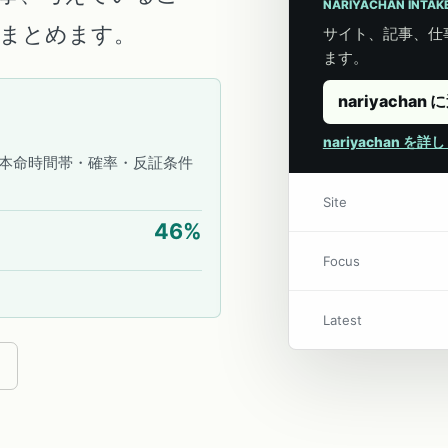
NARIYACHAN INTAK
こにまとめます。
サイト、記事、仕事
ます。
nariyachan 
nariyachan を
本命時間帯・確率・反証条件
Site
46
%
Focus
Latest