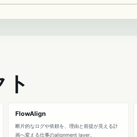
クト
FlowAlign
断片的なログや依頼を、理由と前提が見える計
画へ変える仕事のalignment layer。