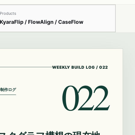
Products
KyaraFlip / FlowAlign / CaseFlow
WEEKLY BUILD LOG
/
022
022
の制作ログ