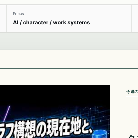
Focus
AI / character / work systems
今週