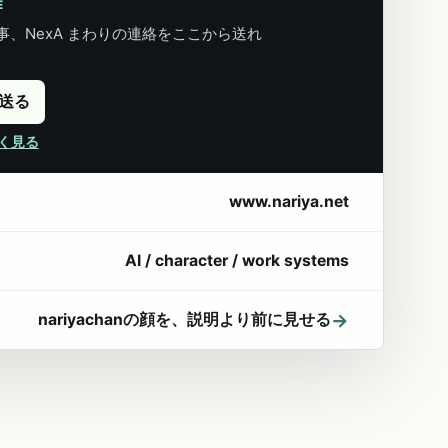
E
、NexA まわりの連絡をここから送れ
に送る
詳しく見る
www.nariya.net
AI / character / work systems
→
nariyachanの顔を、説明より前に見せる