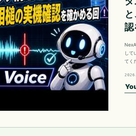
タ
と
認
Nex
して
てく
2026
Yo