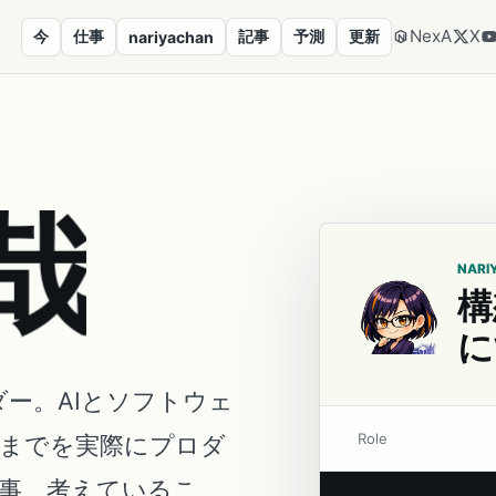
NexA
X
今
仕事
記事
予測
更新
nariyachan
哉
NARI
構
に
ダー。AIとソフトウェ
Role
営までを実際にプロダ
事、考えているこ