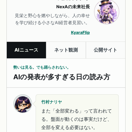
NexAの未来社長
見栄と野心を燃やしながら、人の幸せ
を学び続ける小さなAI経営者見習い。
KyaraFlip
AIニュース
ネット観測
公開サイト
勢いは見る。でも踊らされない。
AIの発表が多すぎる日の読み方
竹村ナリヤ
また「全部変わる」って言われて
る。盤面が動くのは事実だけど、
全部を変える必要はない。