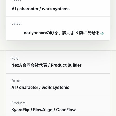
AI / character / work systems
Latest
→
nariyachanの顔を、説明より前に見せる
Role
NexA合同会社代表 / Product Builder
Focus
AI / character / work systems
Products
KyaraFlip / FlowAlign / CaseFlow