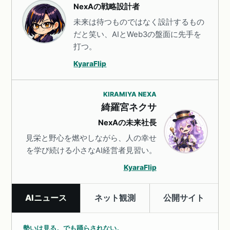
NexAの戦略設計者
未来は待つものではなく設計するもの
だと笑い、AIとWeb3の盤面に先手を
打つ。
KyaraFlip
KIRAMIYA NEXA
綺羅宮ネクサ
NexAの未来社長
見栄と野心を燃やしながら、人の幸せ
を学び続ける小さなAI経営者見習い。
KyaraFlip
AIニュース
ネット観測
公開サイト
勢いは見る。でも踊らされない。