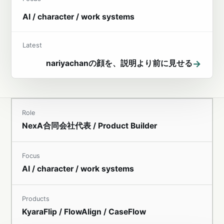
AI / character / work systems
Latest
→
nariyachanの顔を、説明より前に見せる
Role
NexA合同会社代表 / Product Builder
Focus
AI / character / work systems
Products
KyaraFlip / FlowAlign / CaseFlow