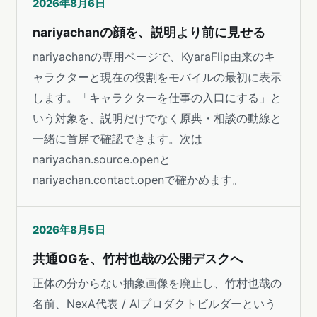
2026年8月6日
nariyachanの顔を、説明より前に見せる
nariyachanの専用ページで、KyaraFlip由来のキ
ャラクターと現在の役割をモバイルの最初に表示
します。「キャラクターを仕事の入口にする」と
いう対象を、説明だけでなく原典・相談の動線と
一緒に首屏で確認できます。次は
nariyachan.source.openと
nariyachan.contact.openで確かめます。
2026年8月5日
共通OGを、竹村也哉の公開デスクへ
正体の分からない抽象画像を廃止し、竹村也哉の
名前、NexA代表 / AIプロダクトビルダーという