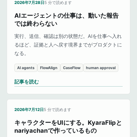
2026年7月28日
5
分で読めます
AIエージェントの仕事は、動いた報告
では終わらない
実行、送信、確認は別の状態だ。AIを仕事へ入れ
るほど、証拠と人へ戻す境界までがプロダクトに
なる。
AI agents
FlowAlign
CaseFlow
human approval
記事を読む
2026年7月12日
5
分で読めます
キャラクターをUIにする。KyaraFlipと
nariyachanで作っているもの