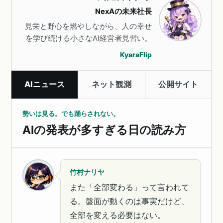
NexAの未来社長
見栄と野心を燃やしながら、人の幸せ
を学び続ける小さなAI経営者見習い。
KyaraFlip
AIニュース
ネット観測
公開サイト
勢いは見る。でも踊らされない。
AIの発表が多すぎる日の読み方
竹村ナリヤ
また「全部変わる」って言われて
る。盤面が動くのは事実だけど、
全部を変える必要はない。