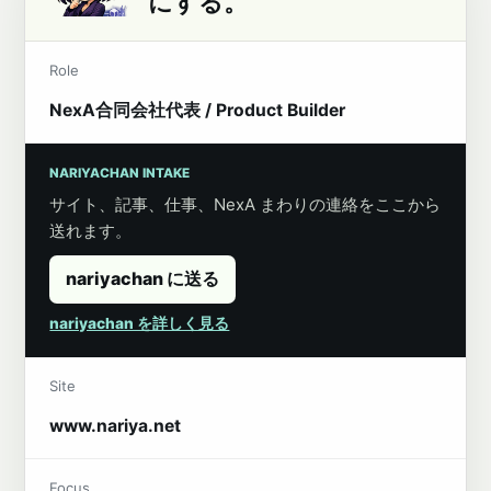
にする。
Role
NexA合同会社代表 / Product Builder
NARIYACHAN INTAKE
サイト、記事、仕事、NexA まわりの連絡をここから
送れます。
nariyachan に送る
nariyachan を詳しく見る
Site
www.nariya.net
Focus