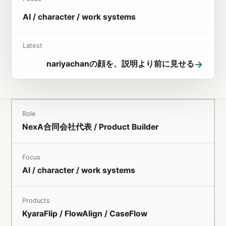
AI / character / work systems
Latest
→
nariyachanの顔を、説明より前に見せる
Role
NexA合同会社代表 / Product Builder
Focus
AI / character / work systems
Products
KyaraFlip / FlowAlign / CaseFlow