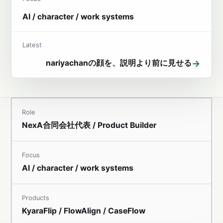
AI / character / work systems
Latest
→
nariyachanの顔を、説明より前に見せる
Role
NexA合同会社代表 / Product Builder
Focus
AI / character / work systems
Products
KyaraFlip / FlowAlign / CaseFlow