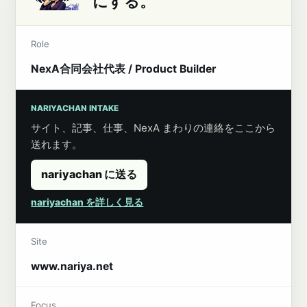
にする。
Role
NexA合同会社代表 / Product Builder
NARIYACHAN INTAKE
サイト、記事、仕事、NexA まわりの連絡をここから
送れます。
nariyachan に送る
nariyachan を詳しく見る
Site
www.nariya.net
Focus