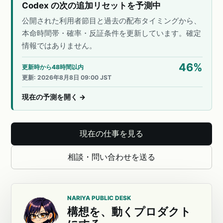
Codex の次の追加リセットを予測中
公開された利用者節目と過去の配布タイミングから、
本命時間帯・確率・反証条件を更新しています。確定
情報ではありません。
46
%
更新時から48時間以内
更新
:
2026年8月8日 09:00 JST
現在の予測を開く
→
現在の仕事を見る
相談・問い合わせを送る
NARIYA PUBLIC DESK
構想を、動くプロダクト