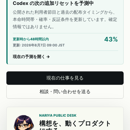
Codex の次の追加リセットを予測中
公開された利用者節目と過去の配布タイミングから、
本命時間帯・確率・反証条件を更新しています。確定
情報ではありません。
43
%
更新時から48時間以内
更新
:
2026年8月7日 09:00 JST
現在の予測を開く
→
現在の仕事を見る
相談・問い合わせを送る
NARIYA PUBLIC DESK
構想を、動くプロダクト