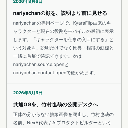
2026年8月6日
nariyachanの顔を、説明より前に見せる
nariyachanの専用ページで、KyaraFlip由来のキ
ャラクターと現在の役割をモバイルの最初に表示
します。「キャラクターを仕事の入口にする」と
いう対象を、説明だけでなく原典・相談の動線と
一緒に首屏で確認できます。次は
nariyachan.source.openと
nariyachan.contact.openで確かめます。
2026年8月5日
共通OGを、竹村也哉の公開デスクへ
正体の分からない抽象画像を廃止し、竹村也哉の
名前、NexA代表 / AIプロダクトビルダーという