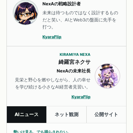
NexAの戦略設計者
未来は待つものではなく設計するもの
だと笑い、AIとWeb3の盤面に先手を
打つ。
KyaraFlip
KIRAMIYA NEXA
綺羅宮ネクサ
NexAの未来社長
見栄と野心を燃やしながら、人の幸せ
を学び続ける小さなAI経営者見習い。
KyaraFlip
AIニュース
ネット観測
公開サイト
勢いは見る。でも踊らされない。