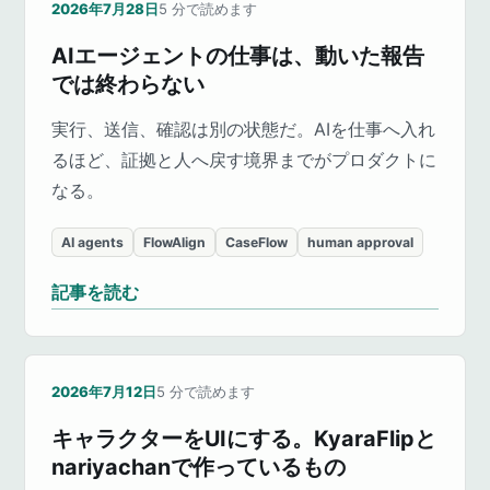
2026年7月28日
5
分で読めます
AIエージェントの仕事は、動いた報告
では終わらない
実行、送信、確認は別の状態だ。AIを仕事へ入れ
るほど、証拠と人へ戻す境界までがプロダクトに
なる。
AI agents
FlowAlign
CaseFlow
human approval
記事を読む
2026年7月12日
5
分で読めます
キャラクターをUIにする。KyaraFlipと
nariyachanで作っているもの