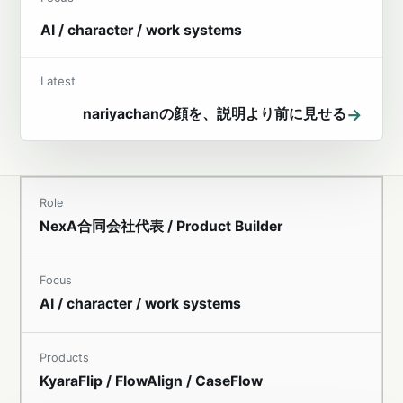
AI / character / work systems
Latest
→
nariyachanの顔を、説明より前に見せる
Role
NexA合同会社代表 / Product Builder
Focus
AI / character / work systems
Products
KyaraFlip / FlowAlign / CaseFlow