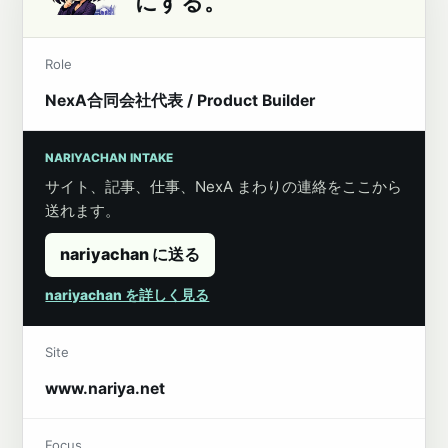
にする。
Role
NexA合同会社代表 / Product Builder
NARIYACHAN INTAKE
サイト、記事、仕事、NexA まわりの連絡をここから
送れます。
nariyachan に送る
nariyachan を詳しく見る
Site
www.nariya.net
Focus