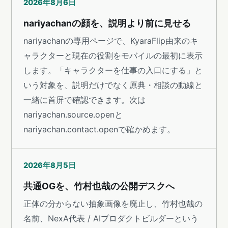
2026年8月6日
nariyachanの顔を、説明より前に見せる
nariyachanの専用ページで、KyaraFlip由来のキ
ャラクターと現在の役割をモバイルの最初に表示
します。「キャラクターを仕事の入口にする」と
いう対象を、説明だけでなく原典・相談の動線と
一緒に首屏で確認できます。次は
nariyachan.source.openと
nariyachan.contact.openで確かめます。
2026年8月5日
共通OGを、竹村也哉の公開デスクへ
正体の分からない抽象画像を廃止し、竹村也哉の
名前、NexA代表 / AIプロダクトビルダーという