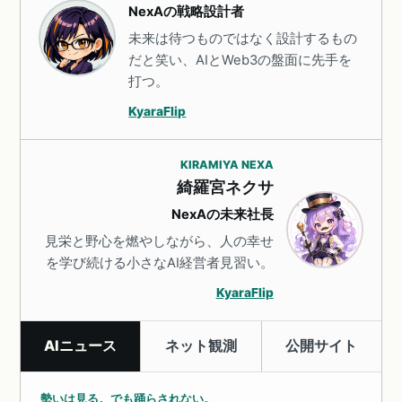
NexAの戦略設計者
未来は待つものではなく設計するもの
だと笑い、AIとWeb3の盤面に先手を
打つ。
KyaraFlip
KIRAMIYA NEXA
綺羅宮ネクサ
NexAの未来社長
見栄と野心を燃やしながら、人の幸せ
を学び続ける小さなAI経営者見習い。
KyaraFlip
AIニュース
ネット観測
公開サイト
勢いは見る。でも踊らされない。