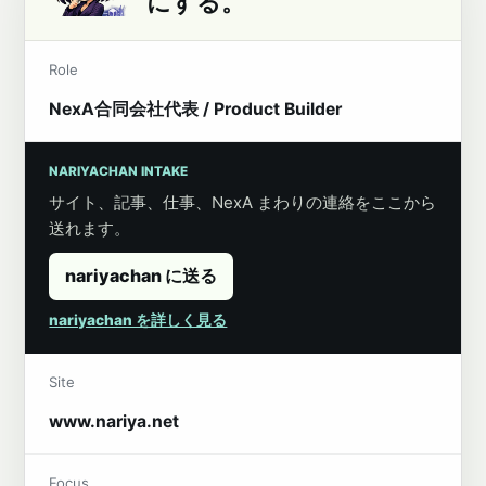
にする。
Role
NexA合同会社代表 / Product Builder
NARIYACHAN INTAKE
サイト、記事、仕事、NexA まわりの連絡をここから
送れます。
nariyachan に送る
nariyachan を詳しく見る
Site
www.nariya.net
Focus