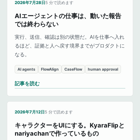
2026年7月28日
5
分で読めます
AIエージェントの仕事は、動いた報告
では終わらない
実行、送信、確認は別の状態だ。AIを仕事へ入れ
るほど、証拠と人へ戻す境界までがプロダクトに
なる。
AI agents
FlowAlign
CaseFlow
human approval
記事を読む
2026年7月12日
5
分で読めます
キャラクターをUIにする。KyaraFlipと
nariyachanで作っているもの