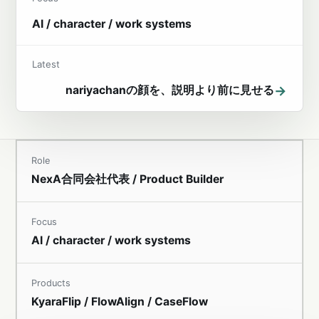
AI / character / work systems
Latest
→
nariyachanの顔を、説明より前に見せる
Role
NexA合同会社代表 / Product Builder
Focus
AI / character / work systems
Products
KyaraFlip / FlowAlign / CaseFlow