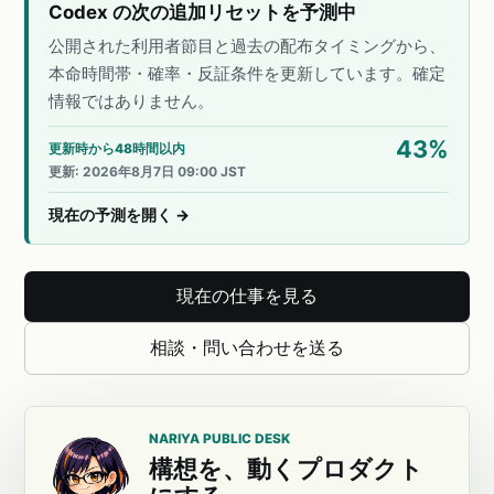
Codex の次の追加リセットを予測中
公開された利用者節目と過去の配布タイミングから、
本命時間帯・確率・反証条件を更新しています。確定
情報ではありません。
43
%
更新時から48時間以内
更新
:
2026年8月7日 09:00 JST
現在の予測を開く
→
現在の仕事を見る
相談・問い合わせを送る
NARIYA PUBLIC DESK
構想を、動くプロダクト