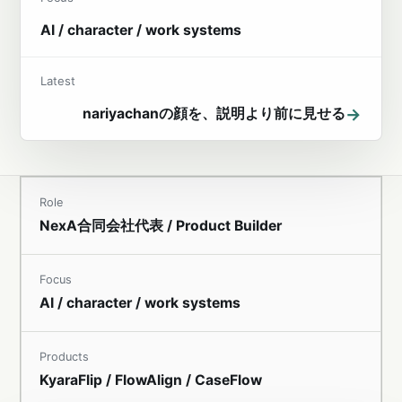
AI / character / work systems
Latest
→
nariyachanの顔を、説明より前に見せる
Role
NexA合同会社代表 / Product Builder
Focus
AI / character / work systems
Products
KyaraFlip / FlowAlign / CaseFlow