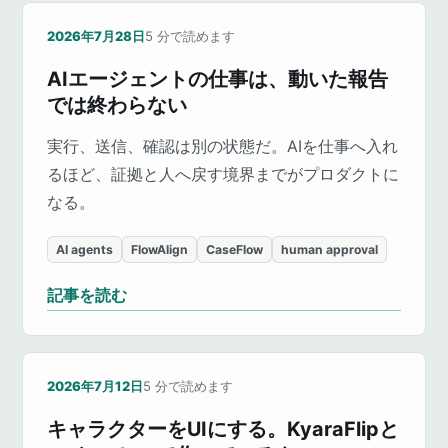
2026年7月28日
5
分で読めます
AIエージェントの仕事は、動いた報告
では終わらない
実行、送信、確認は別の状態だ。AIを仕事へ入れ
るほど、証拠と人へ戻す境界までがプロダクトに
なる。
AI agents
FlowAlign
CaseFlow
human approval
記事を読む
2026年7月12日
5
分で読めます
キャラクターをUIにする。KyaraFlipと