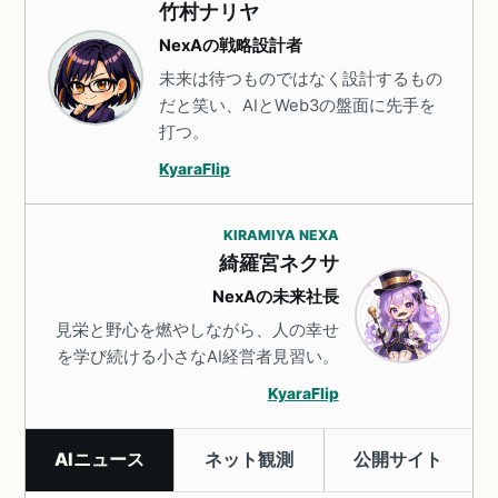
竹村ナリヤ
NexAの戦略設計者
未来は待つものではなく設計するもの
だと笑い、AIとWeb3の盤面に先手を
打つ。
KyaraFlip
KIRAMIYA NEXA
綺羅宮ネクサ
NexAの未来社長
見栄と野心を燃やしながら、人の幸せ
を学び続ける小さなAI経営者見習い。
KyaraFlip
AIニュース
ネット観測
公開サイト