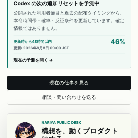
Codex の次の追加リセットを予測中
公開された利用者節目と過去の配布タイミングから、
本命時間帯・確率・反証条件を更新しています。確定
情報ではありません。
46
%
更新時から48時間以内
更新
:
2026年8月8日 09:00 JST
現在の予測を開く
→
現在の仕事を見る
相談・問い合わせを送る
NARIYA PUBLIC DESK
構想を、動くプロダクト