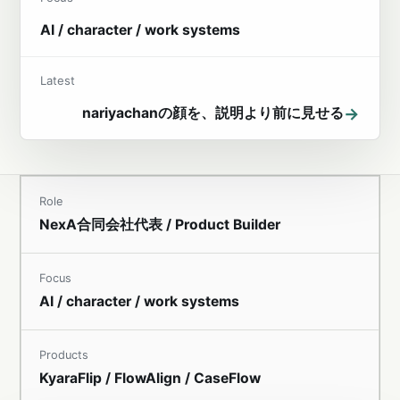
AI / character / work systems
Latest
→
nariyachanの顔を、説明より前に見せる
Role
NexA合同会社代表 / Product Builder
Focus
AI / character / work systems
Products
KyaraFlip / FlowAlign / CaseFlow