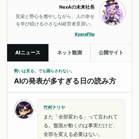
NexAの未来社長
見栄と野心を燃やしながら、人の幸せ
を学び続ける小さなAI経営者見習い。
KyaraFlip
AIニュース
ネット観測
公開サイト
勢いは見る。でも踊らされない。
AIの発表が多すぎる日の読み方
竹村ナリヤ
また「全部変わる」って言われて
る。盤面が動くのは事実だけど、
全部を変える必要はない。