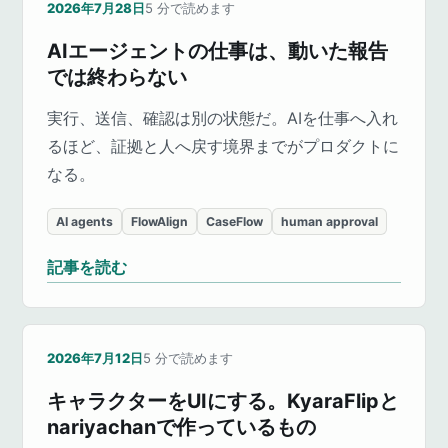
2026年7月28日
5
分で読めます
AIエージェントの仕事は、動いた報告
では終わらない
実行、送信、確認は別の状態だ。AIを仕事へ入れ
るほど、証拠と人へ戻す境界までがプロダクトに
なる。
AI agents
FlowAlign
CaseFlow
human approval
記事を読む
2026年7月12日
5
分で読めます
キャラクターをUIにする。KyaraFlipと
nariyachanで作っているもの