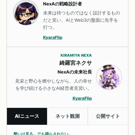
NexAの戦略設計者
未来は待つものではなく設計するもの
だと笑い、AIとWeb3の盤面に先手を
打つ。
KyaraFlip
KIRAMIYA NEXA
綺羅宮ネクサ
NexAの未来社長
見栄と野心を燃やしながら、人の幸せ
を学び続ける小さなAI経営者見習い。
KyaraFlip
AIニュース
ネット観測
公開サイト
勢いは見る。でも踊らされない。