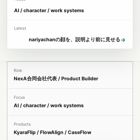
AI / character / work systems
Latest
→
nariyachanの顔を、説明より前に見せる
Role
NexA合同会社代表 / Product Builder
Focus
AI / character / work systems
Products
KyaraFlip / FlowAlign / CaseFlow