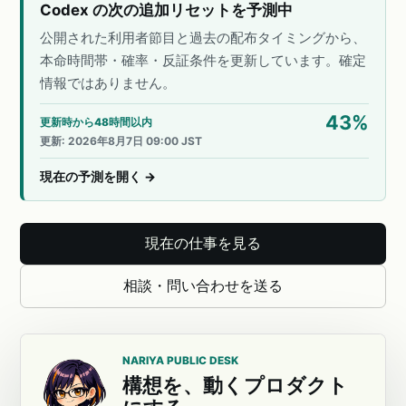
Codex の次の追加リセットを予測中
公開された利用者節目と過去の配布タイミングから、
本命時間帯・確率・反証条件を更新しています。確定
情報ではありません。
43
%
更新時から48時間以内
更新
:
2026年8月7日 09:00 JST
現在の予測を開く
→
現在の仕事を見る
相談・問い合わせを送る
NARIYA PUBLIC DESK
構想を、動くプロダクト