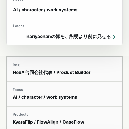
AI / character / work systems
Latest
→
nariyachanの顔を、説明より前に見せる
Role
NexA合同会社代表 / Product Builder
Focus
AI / character / work systems
Products
KyaraFlip / FlowAlign / CaseFlow