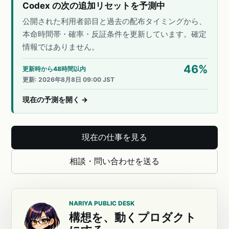
Codex の次の追加リセットを予測中
公開された利用者節目と過去の配布タイミングから、
本命時間帯・確率・反証条件を更新しています。確定
情報ではありません。
46
%
更新時から48時間以内
更新
:
2026年8月8日 09:00 JST
現在の予測を開く
→
現在の仕事を見る
相談・問い合わせを送る
NARIYA PUBLIC DESK
構想を、動くプロダクト