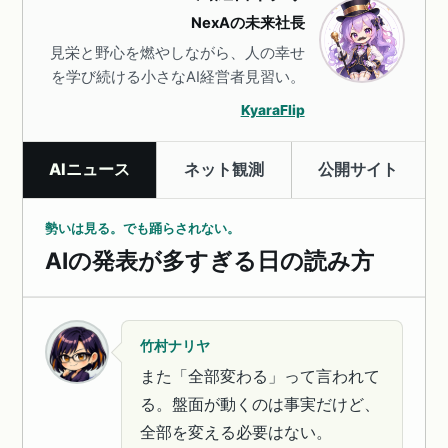
NexAの未来社長
見栄と野心を燃やしながら、人の幸せ
を学び続ける小さなAI経営者見習い。
KyaraFlip
AIニュース
ネット観測
公開サイト
勢いは見る。でも踊らされない。
AIの発表が多すぎる日の読み方
竹村ナリヤ
また「全部変わる」って言われて
る。盤面が動くのは事実だけど、
全部を変える必要はない。