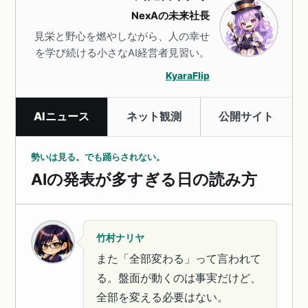
NexAの未来社長
見栄と野心を燃やしながら、人の幸せ
を学び続ける小さなAI経営者見習い。
KyaraFlip
AIニュース
ネット観測
公開サイト
勢いは見る。でも踊らされない。
AIの発表が多すぎる日の読み方
竹村ナリヤ
また「全部変わる」って言われて
る。盤面が動くのは事実だけど、
全部を変える必要はない。