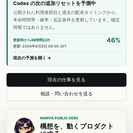
Codex の次の追加リセットを予測中
公開された利用者節目と過去の配布タイミングから、
本命時間帯・確率・反証条件を更新しています。確定
情報ではありません。
46
%
更新時から48時間以内
更新
:
2026年8月8日 09:00 JST
現在の予測を開く
→
現在の仕事を見る
相談・問い合わせを送る
NARIYA PUBLIC DESK
構想を、動くプロダクト