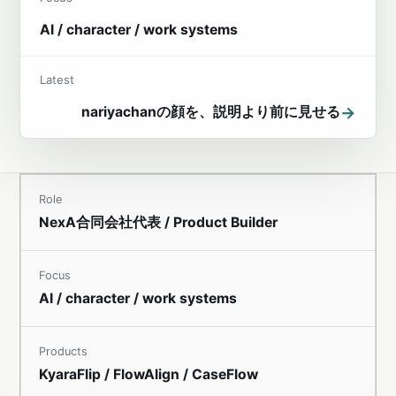
AI / character / work systems
Latest
→
nariyachanの顔を、説明より前に見せる
Role
NexA合同会社代表 / Product Builder
Focus
AI / character / work systems
Products
KyaraFlip / FlowAlign / CaseFlow