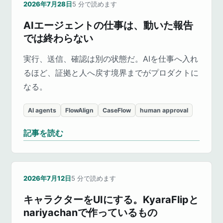
2026年7月28日
5
分で読めます
AIエージェントの仕事は、動いた報告
では終わらない
実行、送信、確認は別の状態だ。AIを仕事へ入れ
るほど、証拠と人へ戻す境界までがプロダクトに
なる。
AI agents
FlowAlign
CaseFlow
human approval
記事を読む
2026年7月12日
5
分で読めます
キャラクターをUIにする。KyaraFlipと
nariyachanで作っているもの