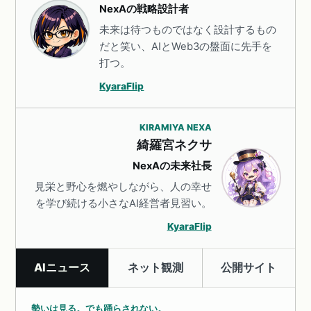
NexAの戦略設計者
未来は待つものではなく設計するもの
だと笑い、AIとWeb3の盤面に先手を
打つ。
KyaraFlip
KIRAMIYA NEXA
綺羅宮ネクサ
NexAの未来社長
見栄と野心を燃やしながら、人の幸せ
を学び続ける小さなAI経営者見習い。
KyaraFlip
AIニュース
ネット観測
公開サイト
勢いは見る。でも踊らされない。