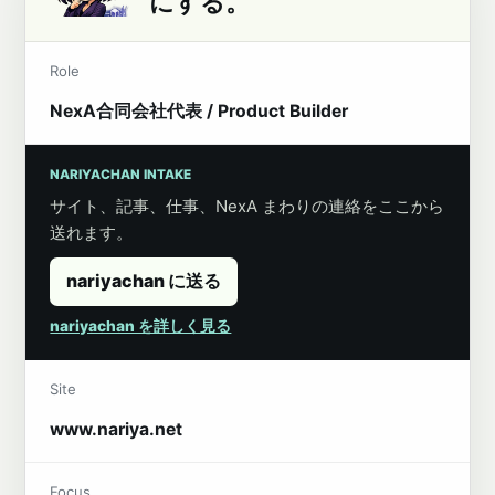
にする。
Role
NexA合同会社代表 / Product Builder
NARIYACHAN INTAKE
サイト、記事、仕事、NexA まわりの連絡をここから
送れます。
nariyachan に送る
nariyachan を詳しく見る
Site
www.nariya.net
Focus