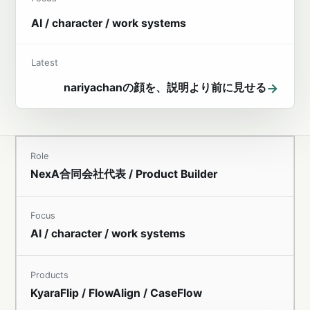
AI / character / work systems
Latest
→
nariyachanの顔を、説明より前に見せる
Role
NexA合同会社代表 / Product Builder
Focus
AI / character / work systems
Products
KyaraFlip / FlowAlign / CaseFlow