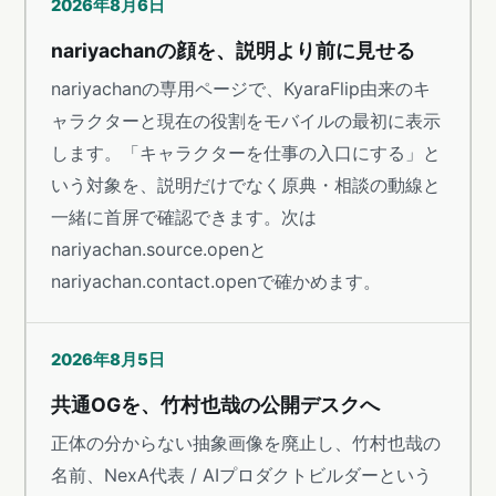
2026年8月6日
nariyachanの顔を、説明より前に見せる
nariyachanの専用ページで、KyaraFlip由来のキ
ャラクターと現在の役割をモバイルの最初に表示
します。「キャラクターを仕事の入口にする」と
いう対象を、説明だけでなく原典・相談の動線と
一緒に首屏で確認できます。次は
nariyachan.source.openと
nariyachan.contact.openで確かめます。
2026年8月5日
共通OGを、竹村也哉の公開デスクへ
正体の分からない抽象画像を廃止し、竹村也哉の
名前、NexA代表 / AIプロダクトビルダーという