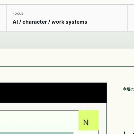
Focus
AI / character / work systems
今週