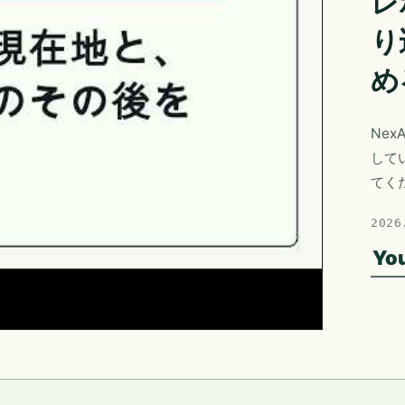
レ
り
め
Nex
して
てく
2026
Yo