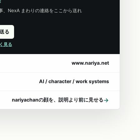
E
、NexA まわりの連絡をここから送れ
に送る
詳しく見る
www.nariya.net
AI / character / work systems
→
nariyachanの顔を、説明より前に見せる