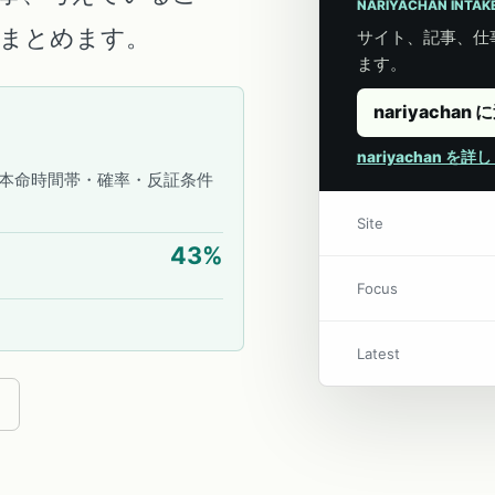
NARIYACHAN INTAK
こにまとめます。
サイト、記事、仕事
ます。
nariyachan 
nariyachan を
本命時間帯・確率・反証条件
Site
43
%
Focus
Latest