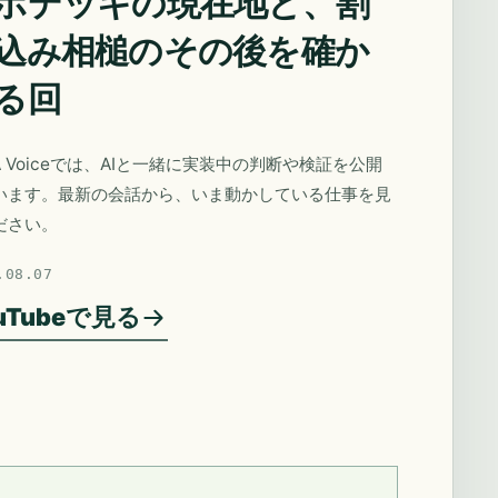
ポデッキの現在地と、割
込み相槌のその後を確か
る回
A Voiceでは、AIと一緒に実装中の判断や検証を公開
います。最新の会話から、いま動かしている仕事を見
ださい。
.08.07
uTubeで見る