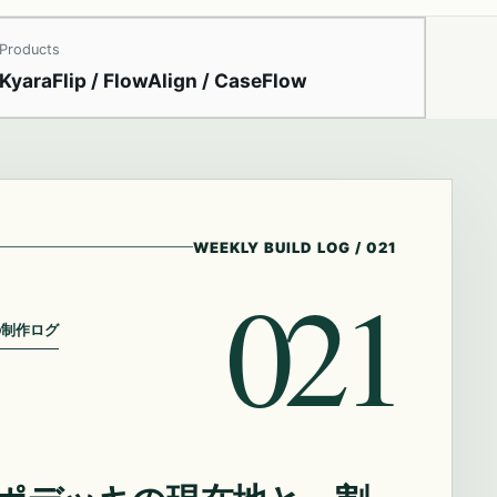
Products
KyaraFlip / FlowAlign / CaseFlow
WEEKLY BUILD LOG
/
021
021
の制作ログ