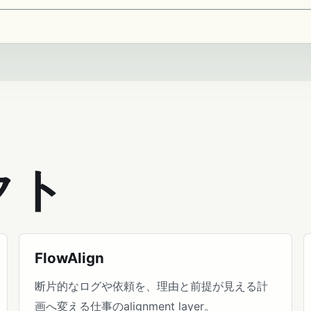
クト
FlowAlign
断片的なログや依頼を、理由と前提が見える計
画へ変える仕事のalignment layer。