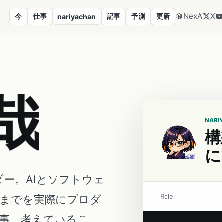
NexA
X
今
仕事
記事
予測
更新
nariyachan
哉
NARI
構
に
ダー。AIとソフトウェ
Role
営までを実際にプロダ
事、考えているこ