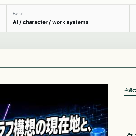
Focus
AI / character / work systems
今週