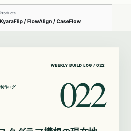
Products
KyaraFlip / FlowAlign / CaseFlow
WEEKLY BUILD LOG
/
022
022
の制作ログ