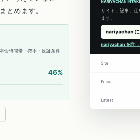
NARIYACHAN INTAK
こにまとめます。
サイト、記事、仕事
ます。
nariyachan 
nariyachan を
本命時間帯・確率・反証条件
Site
46
%
Focus
Latest