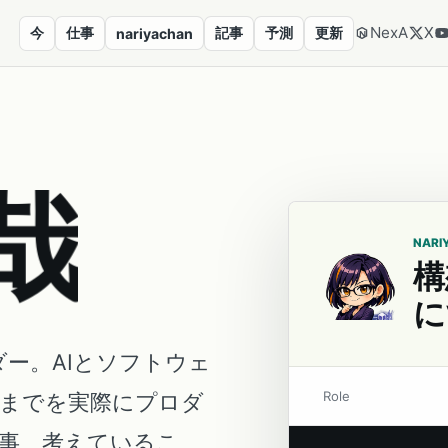
NexA
X
今
仕事
記事
予測
更新
nariyachan
哉
NARI
構
に
ダー。AIとソフトウェ
Role
営までを実際にプロダ
事、考えているこ