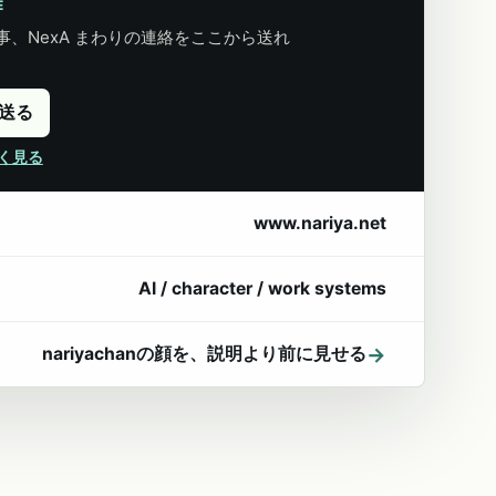
E
、NexA まわりの連絡をここから送れ
に送る
詳しく見る
www.nariya.net
AI / character / work systems
→
nariyachanの顔を、説明より前に見せる