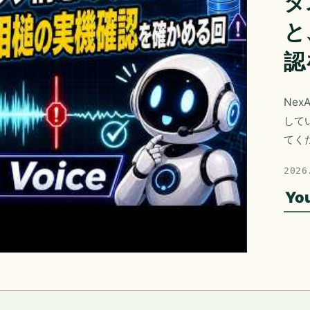
タ
と
認
Nex
して
てく
2026
Yo