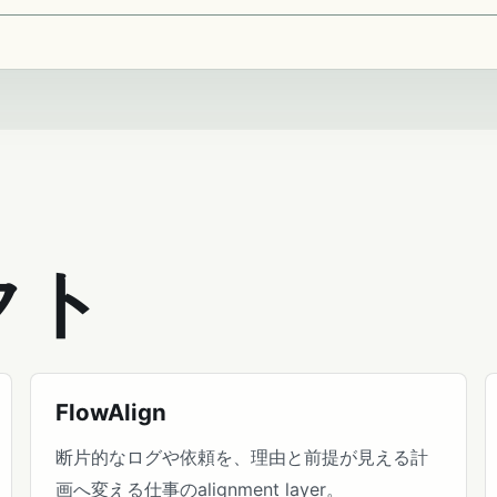
クト
FlowAlign
断片的なログや依頼を、理由と前提が見える計
画へ変える仕事のalignment layer。