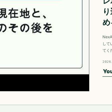
レ
り
め
Nex
して
てく
2026
Yo