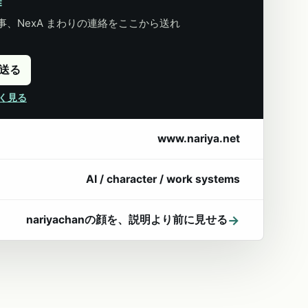
E
、NexA まわりの連絡をここから送れ
に送る
詳しく見る
www.nariya.net
AI / character / work systems
→
nariyachanの顔を、説明より前に見せる