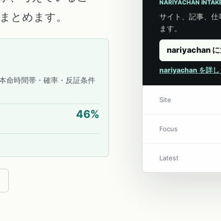
NARIYACHAN INTAK
こにまとめます。
サイト、記事、仕事
ます。
nariyachan 
nariyachan を
本命時間帯・確率・反証条件
Site
46
%
Focus
Latest