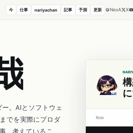
NexA
X
今
仕事
記事
予測
更新
nariyachan
哉
NARI
構
に
ダー。AIとソフトウェ
Role
営までを実際にプロダ
事、考えているこ