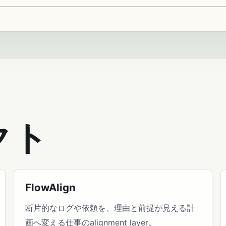
クト
FlowAlign
断片的なログや依頼を、理由と前提が見える計
画へ変える仕事のalignment layer。