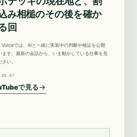
ポデッキの現在地と、割
込み相槌のその後を確か
る回
A Voiceでは、AIと一緒に実装中の判断や検証を公開
います。最新の会話から、いま動かしている仕事を見
ださい。
.08.07
uTubeで見る