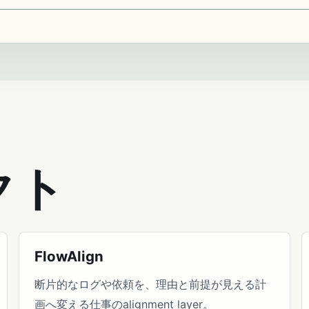
クト
FlowAlign
断片的なログや依頼を、理由と前提が見える計
画へ変える仕事のalignment layer。