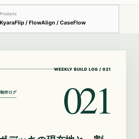
Products
KyaraFlip / FlowAlign / CaseFlow
WEEKLY BUILD LOG
/
021
021
の制作ログ