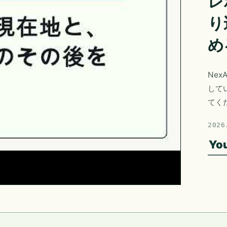
レ
り
め
Nex
して
てく
2026
Yo