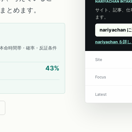
NARIYACHAN INTAK
こにまとめます。
サイト、記事、仕事
ます。
nariyachan 
nariyachan を
本命時間帯・確率・反証条件
Site
43
%
Focus
Latest