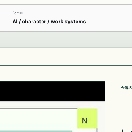
Focus
AI / character / work systems
今週