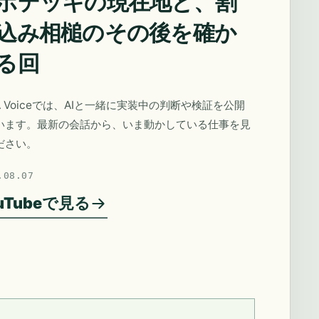
ポデッキの現在地と、割
込み相槌のその後を確か
る回
A Voiceでは、AIと一緒に実装中の判断や検証を公開
います。最新の会話から、いま動かしている仕事を見
ださい。
.08.07
uTubeで見る