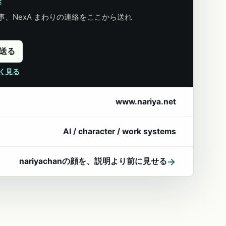
E
、NexA まわりの連絡をここから送れ
に送る
詳しく見る
www.nariya.net
AI / character / work systems
→
nariyachanの顔を、説明より前に見せる