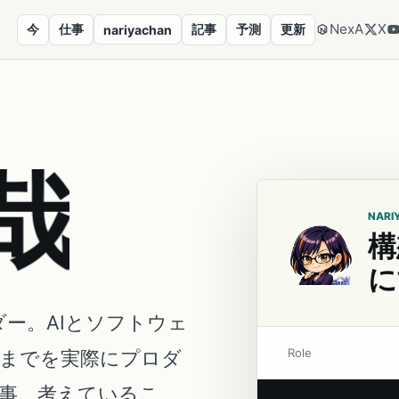
NexA
X
今
仕事
記事
予測
更新
nariyachan
哉
NARI
構
に
ダー。AIとソフトウェ
Role
営までを実際にプロダ
事、考えているこ