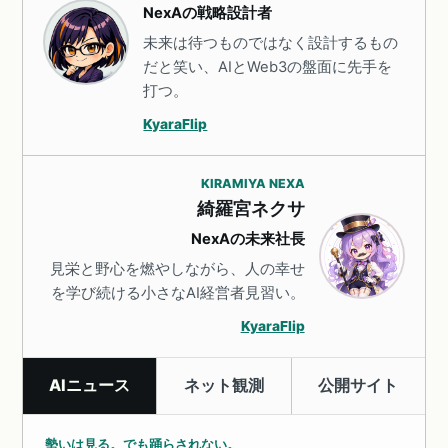
NexAの戦略設計者
未来は待つものではなく設計するもの
だと笑い、AIとWeb3の盤面に先手を
打つ。
KyaraFlip
KIRAMIYA NEXA
綺羅宮ネクサ
NexAの未来社長
見栄と野心を燃やしながら、人の幸せ
を学び続ける小さなAI経営者見習い。
KyaraFlip
AIニュース
ネット観測
公開サイト
勢いは見る。でも踊らされない。