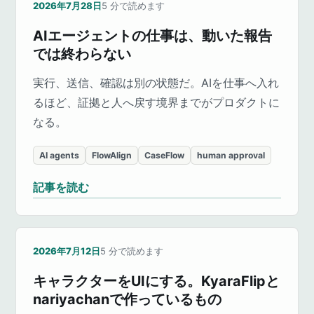
2026年7月28日
5
分で読めます
AIエージェントの仕事は、動いた報告
では終わらない
実行、送信、確認は別の状態だ。AIを仕事へ入れ
るほど、証拠と人へ戻す境界までがプロダクトに
なる。
AI agents
FlowAlign
CaseFlow
human approval
記事を読む
2026年7月12日
5
分で読めます
キャラクターをUIにする。KyaraFlipと
nariyachanで作っているもの