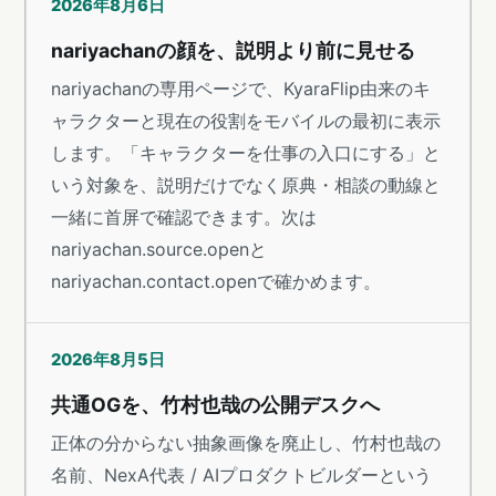
2026年8月6日
nariyachanの顔を、説明より前に見せる
nariyachanの専用ページで、KyaraFlip由来のキ
ャラクターと現在の役割をモバイルの最初に表示
します。「キャラクターを仕事の入口にする」と
いう対象を、説明だけでなく原典・相談の動線と
一緒に首屏で確認できます。次は
nariyachan.source.openと
nariyachan.contact.openで確かめます。
2026年8月5日
共通OGを、竹村也哉の公開デスクへ
正体の分からない抽象画像を廃止し、竹村也哉の
名前、NexA代表 / AIプロダクトビルダーという