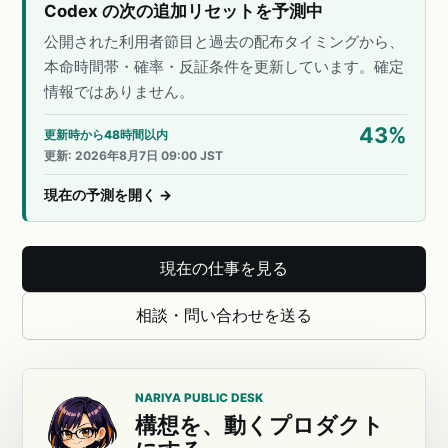
Codex の次の追加リセットを予測中
公開された利用者節目と過去の配布タイミングから、
本命時間帯・確率・反証条件を更新しています。確定
情報ではありません。
43
%
更新時から48時間以内
更新
:
2026年8月7日 09:00 JST
現在の予測を開く
→
現在の仕事を見る
相談・問い合わせを送る
NARIYA PUBLIC DESK
構想を、動くプロダクト