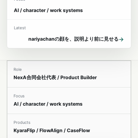
AI / character / work systems
Latest
→
nariyachanの顔を、説明より前に見せる
Role
NexA合同会社代表 / Product Builder
Focus
AI / character / work systems
Products
KyaraFlip / FlowAlign / CaseFlow