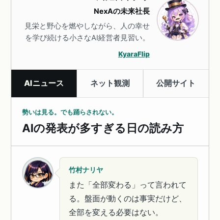
NexAの未来社長
見栄と野心を燃やしながら、人の幸せ
を学び続ける小さなAI経営者見習い。
KyaraFlip
AIニュース
ネット観測
公開サイト
勢いは見る。でも踊らされない。
AIの発表が多すぎる日の読み方
竹村ナリヤ
また「全部変わる」って言われて
る。盤面が動くのは事実だけど、
全部を変える必要はない。