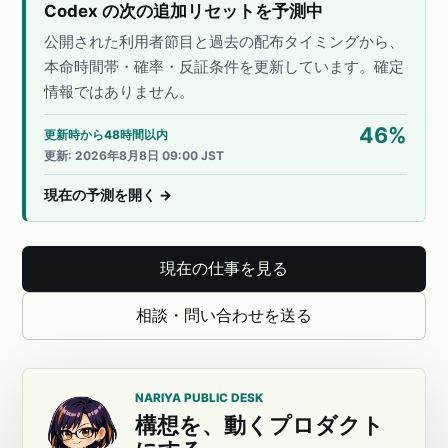
Codex の次の追加リセットを予測中
公開された利用者節目と過去の配布タイミングから、
本命時間帯・確率・反証条件を更新しています。確定
情報ではありません。
46
%
更新時から48時間以内
更新
:
2026年8月8日 09:00 JST
現在の予測を開く
→
現在の仕事を見る
相談・問い合わせを送る
NARIYA PUBLIC DESK
構想を、動くプロダクト