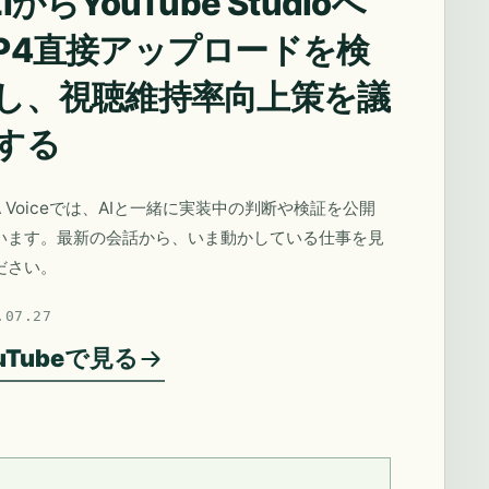
IからYouTube Studioへ
P4直接アップロードを検
し、視聴維持率向上策を議
する
A Voiceでは、AIと一緒に実装中の判断や検証を公開
います。最新の会話から、いま動かしている仕事を見
ださい。
.07.27
uTubeで見る