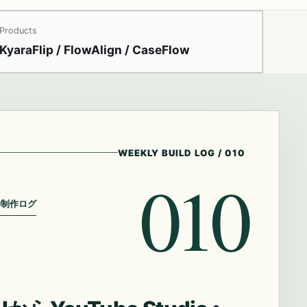
Products
KyaraFlip / FlowAlign / CaseFlow
WEEKLY BUILD LOG
/
010
010
の制作ログ