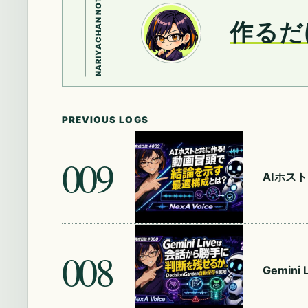
NARIYACHAN NOTE
作るだ
PREVIOUS LOGS
009
AIホス
008
Gemin