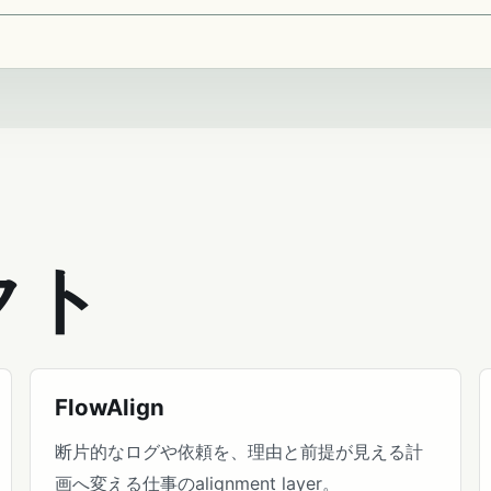
クト
FlowAlign
断片的なログや依頼を、理由と前提が見える計
画へ変える仕事のalignment layer。