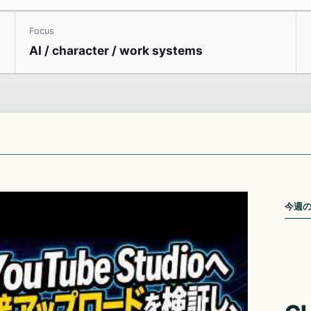
Focus
AI / character / work systems
今週