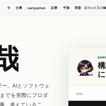
NexA
X
今
仕事
記事
予測
更新
nariyachan
哉
NARI
構
に
ダー。AIとソフトウェ
Role
営までを実際にプロダ
事、考えているこ