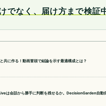
けでなく、届け方まで検証
トと共に作る！動画冒頭で結論を示す最適構成とは？
i Liveは会話から勝手に判断を残せるか。DecisionGarden