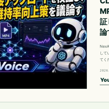
CL
M
証
論
Nex
して
てく
2026
Yo