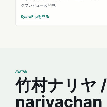
クプレビュー公開中。
KyaraFlipを見る
AVATAR
竹村ナリヤ /
nariyachan