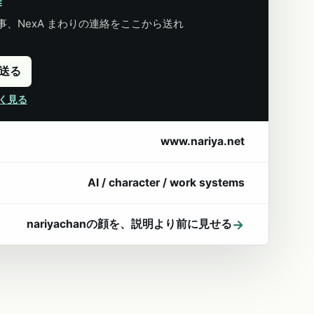
E
、NexA まわりの連絡をここから送れ
に送る
詳しく見る
www.nariya.net
AI / character / work systems
→
nariyachanの顔を、説明より前に見せる