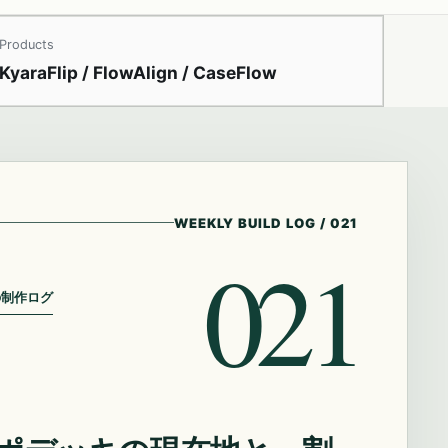
Products
KyaraFlip / FlowAlign / CaseFlow
WEEKLY BUILD LOG
/
021
021
の制作ログ