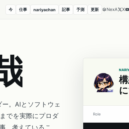
NexA
X
今
仕事
記事
予測
更新
nariyachan
哉
NARI
構
に
ダー。AIとソフトウェ
Role
営までを実際にプロダ
事、考えているこ