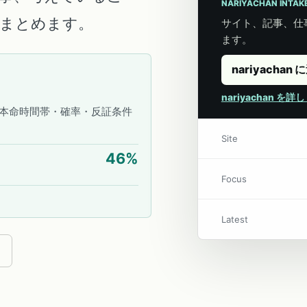
NARIYACHAN INTAK
こにまとめます。
サイト、記事、仕事
ます。
nariyachan 
nariyachan を
本命時間帯・確率・反証条件
Site
46
%
Focus
Latest