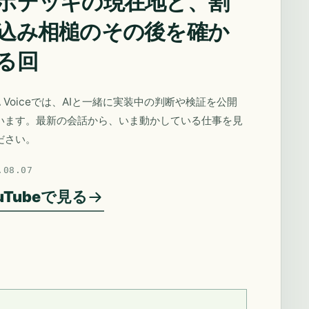
ポデッキの現在地と、割
込み相槌のその後を確か
る回
A Voiceでは、AIと一緒に実装中の判断や検証を公開
います。最新の会話から、いま動かしている仕事を見
ださい。
.08.07
uTubeで見る