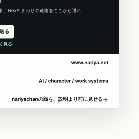
E
、NexA まわりの連絡をここから送れ
に送る
詳しく見る
www.nariya.net
AI / character / work systems
→
nariyachanの顔を、説明より前に見せる