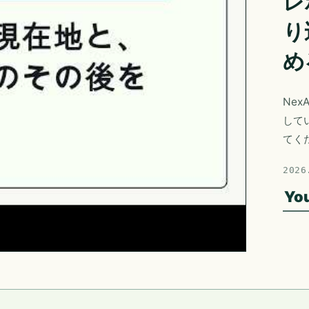
レ
り
め
Nex
して
てく
2026
Yo