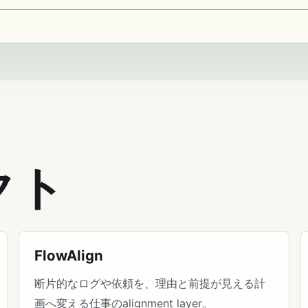
クト
FlowAlign
断片的なログや依頼を、理由と前提が見える計
画へ変える仕事のalignment layer。