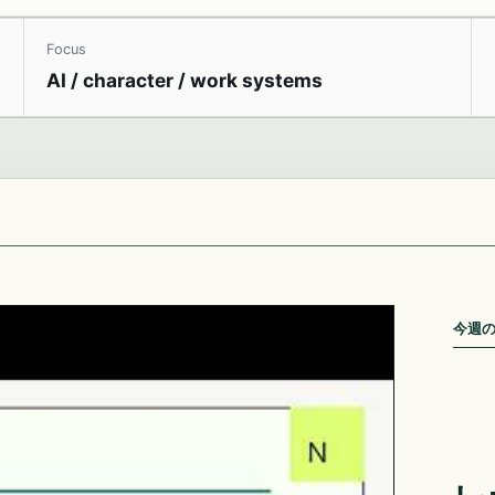
Focus
AI / character / work systems
今週