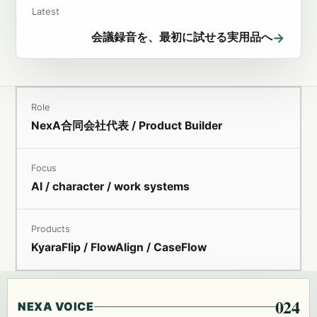
Latest
→
会議録音を、最初に試せる実用品へ
Role
NexA合同会社代表 / Product Builder
Focus
AI / character / work systems
Products
KyaraFlip / FlowAlign / CaseFlow
024
NEXA VOICE