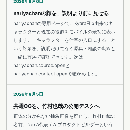
2026年8月6日
nariyachanの顔を、説明より前に見せる
nariyachanの専用ページで、KyaraFlip由来のキ
ャラクターと現在の役割をモバイルの最初に表示
します。「キャラクターを仕事の入口にする」と
いう対象を、説明だけでなく原典・相談の動線と
一緒に首屏で確認できます。次は
nariyachan.source.openと
nariyachan.contact.openで確かめます。
2026年8月5日
共通OGを、竹村也哉の公開デスクへ
正体の分からない抽象画像を廃止し、竹村也哉の
名前、NexA代表 / AIプロダクトビルダーという