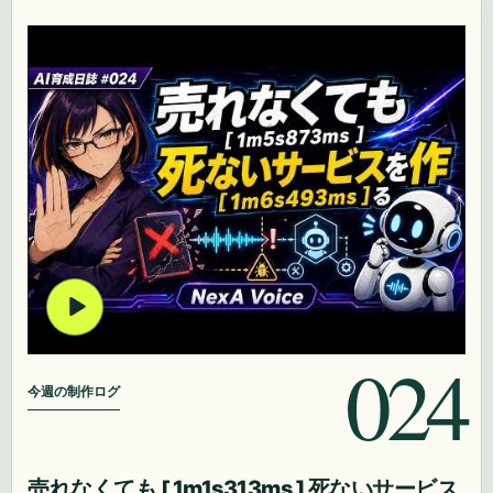
024
今週の制作ログ
売れなくても [ 1m1s313ms ] 死ないサービス