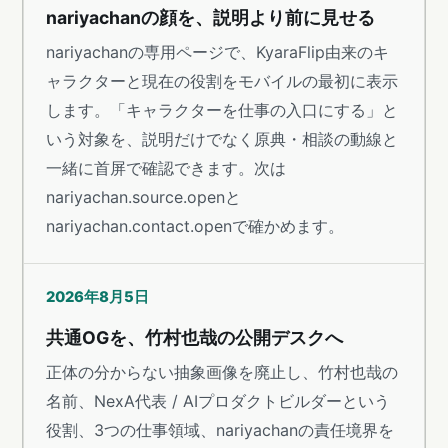
nariyachanの顔を、説明より前に見せる
nariyachanの専用ページで、KyaraFlip由来のキ
ャラクターと現在の役割をモバイルの最初に表示
します。「キャラクターを仕事の入口にする」と
いう対象を、説明だけでなく原典・相談の動線と
一緒に首屏で確認できます。次は
nariyachan.source.openと
nariyachan.contact.openで確かめます。
2026年8月5日
共通OGを、竹村也哉の公開デスクへ
正体の分からない抽象画像を廃止し、竹村也哉の
名前、NexA代表 / AIプロダクトビルダーという
役割、3つの仕事領域、nariyachanの責任境界を