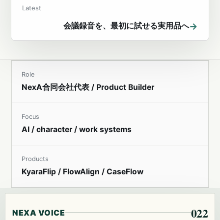
Latest
→
会議録音を、最初に試せる実用品へ
Role
NexA合同会社代表 / Product Builder
Focus
AI / character / work systems
Products
KyaraFlip / FlowAlign / CaseFlow
022
NEXA VOICE