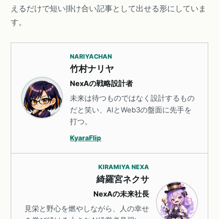
えるだけで短い掛け合い記事として出せる形にしていま
す。
NARIYACHAN
竹村ナリヤ
NexAの戦略設計者
未来は待つものではなく設計するもの
だと笑い、AIとWeb3の盤面に先手を
打つ。
KyaraFlip
KIRAMIYA NEXA
綺羅宮ネクサ
NexAの未来社長
見栄と野心を燃やしながら、人の幸せ