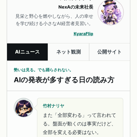
NexAの未来社長
見栄と野心を燃やしながら、人の幸せ
を学び続ける小さなAI経営者見習い。
KyaraFlip
AIニュース
ネット観測
公開サイト
勢いは見る。でも踊らされない。
AIの発表が多すぎる日の読み方
竹村ナリヤ
また「全部変わる」って言われて
る。盤面が動くのは事実だけど、
全部を変える必要はない。