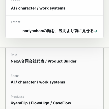
AI / character / work systems
Latest
→
nariyachanの顔を、説明より前に見せる
Role
NexA合同会社代表 / Product Builder
Focus
AI / character / work systems
Products
KyaraFlip / FlowAlign / CaseFlow