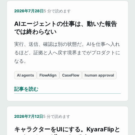
2026年7月28日
5
分で読めます
AIエージェントの仕事は、動いた報告
では終わらない
実行、送信、確認は別の状態だ。AIを仕事へ入れ
るほど、証拠と人へ戻す境界までがプロダクトに
なる。
AI agents
FlowAlign
CaseFlow
human approval
記事を読む
2026年7月12日
5
分で読めます
キャラクターをUIにする。KyaraFlipと