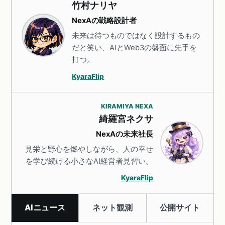
竹村ナリヤ
NexAの戦略設計者
未来は待つものではなく設計するもの
だと笑い、AIとWeb3の盤面に先手を
打つ。
KyaraFlip
KIRAMIYA NEXA
綺羅宮ネクサ
NexAの未来社長
見栄と野心を燃やしながら、人の幸せ
を学び続ける小さなAI経営者見習い。
KyaraFlip
AIニュース
ネット観測
公開サイト