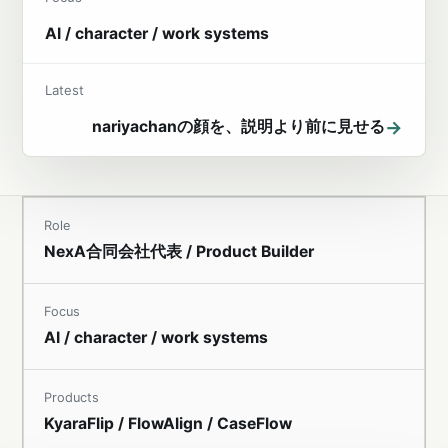
AI / character / work systems
Latest
→
nariyachanの顔を、説明より前に見せる
Role
NexA合同会社代表 / Product Builder
Focus
AI / character / work systems
Products
KyaraFlip / FlowAlign / CaseFlow