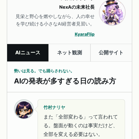
NexAの未来社長
見栄と野心を燃やしながら、人の幸せ
を学び続ける小さなAI経営者見習い。
KyaraFlip
AIニュース
ネット観測
公開サイト
勢いは見る。でも踊らされない。
AIの発表が多すぎる日の読み方
竹村ナリヤ
また「全部変わる」って言われて
る。盤面が動くのは事実だけど、
全部を変える必要はない。