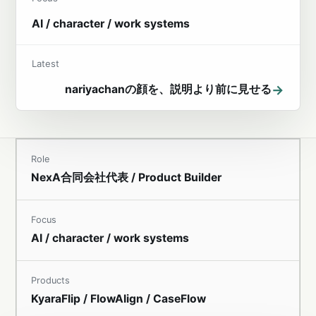
AI / character / work systems
Latest
→
nariyachanの顔を、説明より前に見せる
Role
NexA合同会社代表 / Product Builder
Focus
AI / character / work systems
Products
KyaraFlip / FlowAlign / CaseFlow