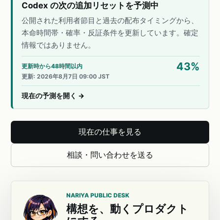
Codex の次の追加リセットを予測中
公開された利用者節目と過去の配布タイミングから、
本命時間帯・確率・反証条件を更新しています。確定
情報ではありません。
43
%
更新時から48時間以内
更新
:
2026年8月7日 09:00 JST
現在の予測を開く
→
現在の仕事を見る
相談・問い合わせを送る
NARIYA PUBLIC DESK
構想を、動くプロダクト