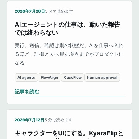
2026年7月28日
5
分で読めます
AIエージェントの仕事は、動いた報告
では終わらない
実行、送信、確認は別の状態だ。AIを仕事へ入れ
るほど、証拠と人へ戻す境界までがプロダクトに
なる。
AI agents
FlowAlign
CaseFlow
human approval
記事を読む
2026年7月12日
5
分で読めます
キャラクターをUIにする。KyaraFlipと