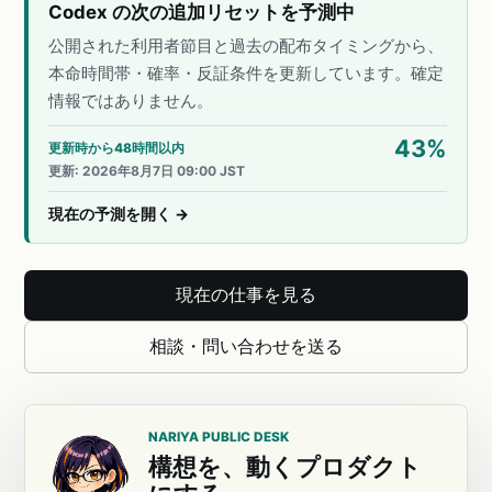
Codex の次の追加リセットを予測中
公開された利用者節目と過去の配布タイミングから、
本命時間帯・確率・反証条件を更新しています。確定
情報ではありません。
43
%
更新時から48時間以内
更新
:
2026年8月7日 09:00 JST
現在の予測を開く
→
現在の仕事を見る
相談・問い合わせを送る
NARIYA PUBLIC DESK
構想を、動くプロダクト