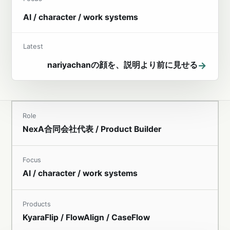
AI / character / work systems
Latest
→
nariyachanの顔を、説明より前に見せる
Role
NexA合同会社代表 / Product Builder
Focus
AI / character / work systems
Products
KyaraFlip / FlowAlign / CaseFlow