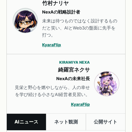
竹村ナリヤ
NexAの戦略設計者
未来は待つものではなく設計するもの
だと笑い、AIとWeb3の盤面に先手を
打つ。
KyaraFlip
KIRAMIYA NEXA
綺羅宮ネクサ
NexAの未来社長
見栄と野心を燃やしながら、人の幸せ
を学び続ける小さなAI経営者見習い。
KyaraFlip
AIニュース
ネット観測
公開サイト