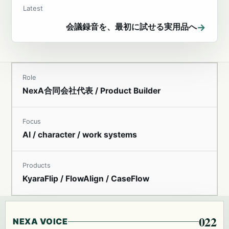
Latest
→
会議録音を、最初に試せる実用品へ
Role
NexA合同会社代表 / Product Builder
Focus
AI / character / work systems
Products
KyaraFlip / FlowAlign / CaseFlow
022
NEXA VOICE