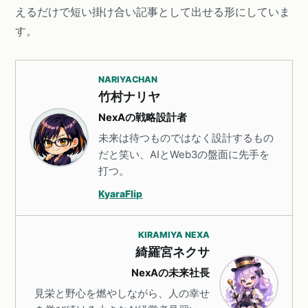
えるだけで短い掛け合い記事として出せる形にしていま
す。
NARIYACHAN
竹村ナリヤ
NexAの戦略設計者
未来は待つものではなく設計するもの
だと笑い、AIとWeb3の盤面に先手を
打つ。
KyaraFlip
KIRAMIYA NEXA
綺羅宮ネクサ
NexAの未来社長
見栄と野心を燃やしながら、人の幸せ