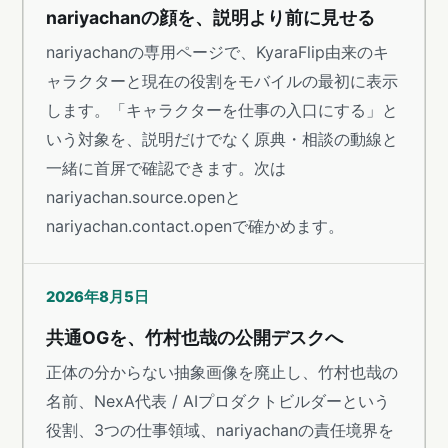
nariyachanの顔を、説明より前に見せる
nariyachanの専用ページで、KyaraFlip由来のキ
ャラクターと現在の役割をモバイルの最初に表示
します。「キャラクターを仕事の入口にする」と
いう対象を、説明だけでなく原典・相談の動線と
一緒に首屏で確認できます。次は
nariyachan.source.openと
nariyachan.contact.openで確かめます。
2026年8月5日
共通OGを、竹村也哉の公開デスクへ
正体の分からない抽象画像を廃止し、竹村也哉の
名前、NexA代表 / AIプロダクトビルダーという
役割、3つの仕事領域、nariyachanの責任境界を