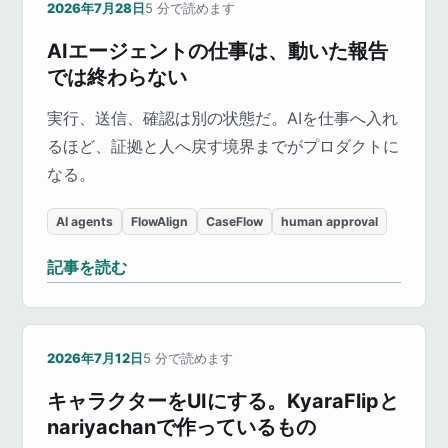
2026年7月28日
5
分で読めます
AIエージェントの仕事は、動いた報告
では終わらない
実行、送信、確認は別の状態だ。AIを仕事へ入れ
るほど、証拠と人へ戻す境界までがプロダクトに
なる。
AI agents
FlowAlign
CaseFlow
human approval
記事を読む
2026年7月12日
5
分で読めます
キャラクターをUIにする。KyaraFlipと
nariyachanで作っているもの