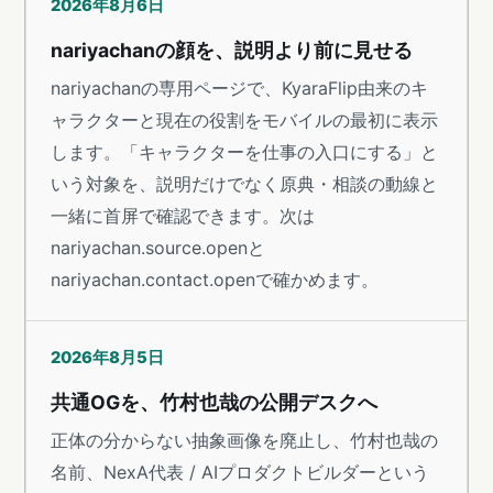
2026年8月6日
nariyachanの顔を、説明より前に見せる
nariyachanの専用ページで、KyaraFlip由来のキ
ャラクターと現在の役割をモバイルの最初に表示
します。「キャラクターを仕事の入口にする」と
いう対象を、説明だけでなく原典・相談の動線と
一緒に首屏で確認できます。次は
nariyachan.source.openと
nariyachan.contact.openで確かめます。
2026年8月5日
共通OGを、竹村也哉の公開デスクへ
正体の分からない抽象画像を廃止し、竹村也哉の
名前、NexA代表 / AIプロダクトビルダーという