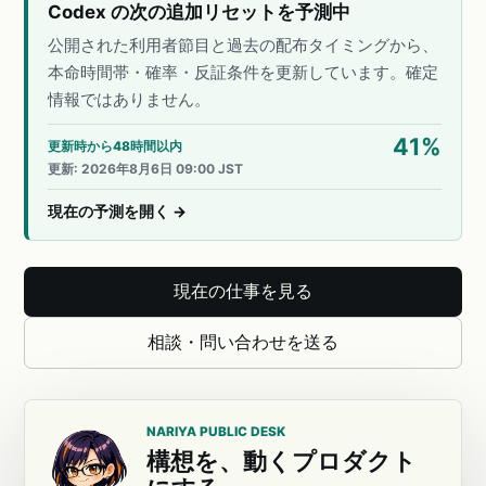
Codex の次の追加リセットを予測中
公開された利用者節目と過去の配布タイミングから、
本命時間帯・確率・反証条件を更新しています。確定
情報ではありません。
41
%
更新時から48時間以内
更新
:
2026年8月6日 09:00 JST
現在の予測を開く
→
現在の仕事を見る
相談・問い合わせを送る
NARIYA PUBLIC DESK
構想を、動くプロダクト