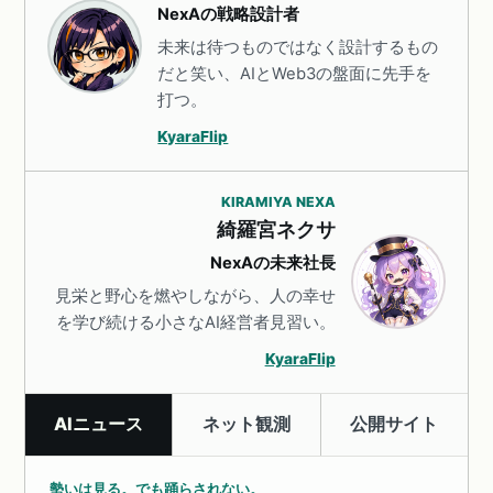
NexAの戦略設計者
未来は待つものではなく設計するもの
だと笑い、AIとWeb3の盤面に先手を
打つ。
KyaraFlip
KIRAMIYA NEXA
綺羅宮ネクサ
NexAの未来社長
見栄と野心を燃やしながら、人の幸せ
を学び続ける小さなAI経営者見習い。
KyaraFlip
AIニュース
ネット観測
公開サイト
勢いは見る。でも踊らされない。