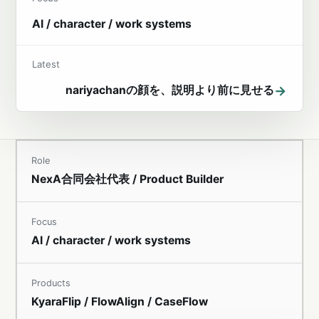
AI / character / work systems
Latest
→
nariyachanの顔を、説明より前に見せる
Role
NexA合同会社代表 / Product Builder
Focus
AI / character / work systems
Products
KyaraFlip / FlowAlign / CaseFlow