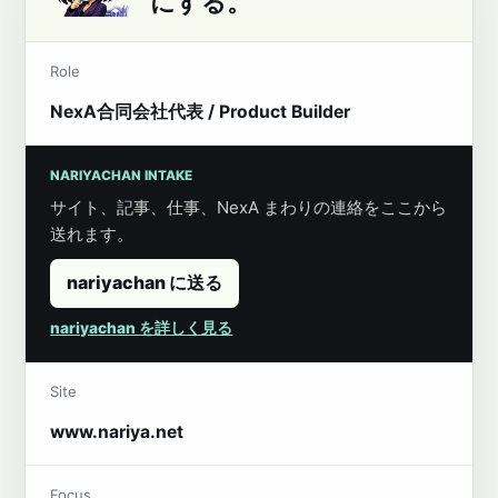
にする。
Role
NexA合同会社代表 / Product Builder
NARIYACHAN INTAKE
サイト、記事、仕事、NexA まわりの連絡をここから
送れます。
nariyachan に送る
nariyachan を詳しく見る
Site
www.nariya.net
Focus