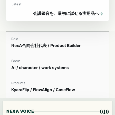
Latest
→
会議録音を、最初に試せる実用品へ
Role
NexA合同会社代表 / Product Builder
Focus
AI / character / work systems
Products
KyaraFlip / FlowAlign / CaseFlow
010
NEXA VOICE