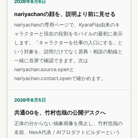
2026年8月6日
nariyachanの顔を、説明より前に見せる
nariyachanの専用ページで、KyaraFlip由来のキ
ャラクターと現在の役割をモバイルの最初に表示
します。「キャラクターを仕事の入口にする」と
いう対象を、説明だけでなく原典・相談の動線と
一緒に首屏で確認できます。次は
nariyachan.source.openと
nariyachan.contact.openで確かめます。
2026年8月5日
共通OGを、竹村也哉の公開デスクへ
正体の分からない抽象画像を廃止し、竹村也哉の
名前、NexA代表 / AIプロダクトビルダーという