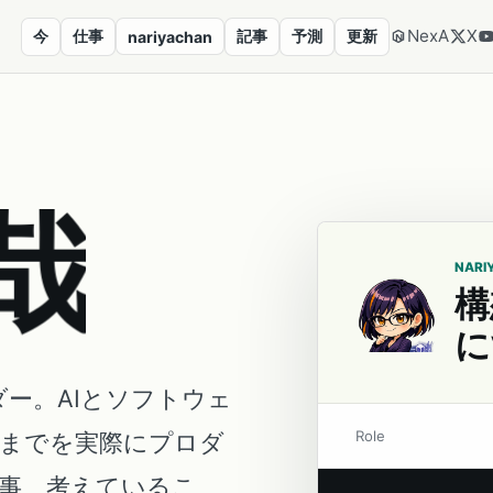
NexA
X
今
仕事
記事
予測
更新
nariyachan
哉
NARI
構
に
ダー。AIとソフトウェ
Role
営までを実際にプロダ
事、考えているこ