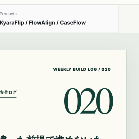
Products
KyaraFlip / FlowAlign / CaseFlow
WEEKLY BUILD LOG
/
020
020
の制作ログ