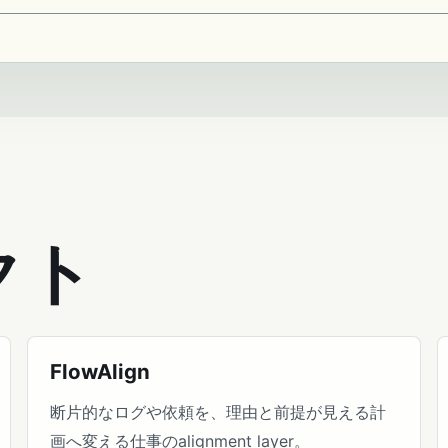
クト
FlowAlign
断片的なログや依頼を、理由と前提が見える計
画へ変える仕事のalignment layer。