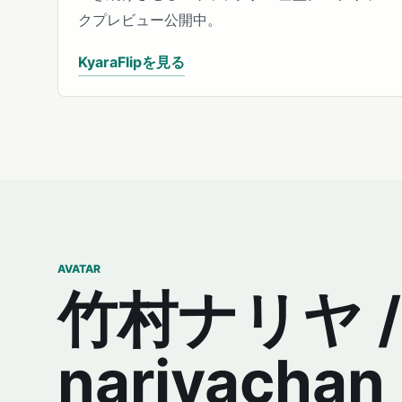
クプレビュー公開中。
KyaraFlipを見る
AVATAR
竹村ナリヤ /
nariyachan