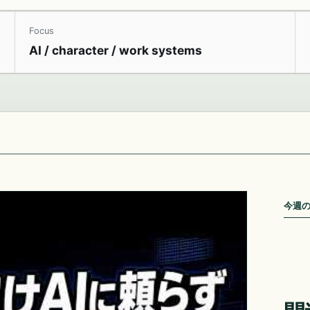
Focus
AI / character / work systems
今週