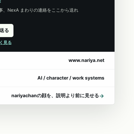
E
、NexA まわりの連絡をここから送れ
に送る
詳しく見る
www.nariya.net
AI / character / work systems
→
nariyachanの顔を、説明より前に見せる