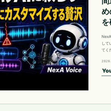
間
め
を
Nex
して
てく
2026
Yo