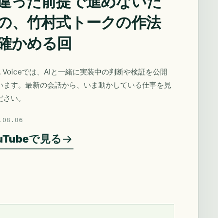
違った前提で進めないた
の、竹村式トークの作法
確かめる回
A Voiceでは、AIと一緒に実装中の判断や検証を公開
います。最新の会話から、いま動かしている仕事を見
ださい。
.08.06
uTubeで見る