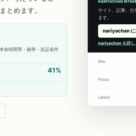
NARIYACHAN INTAK
こにまとめます。
サイト、記事、仕事
ます。
nariyachan 
nariyachan を
本命時間帯・確率・反証条件
Site
41
%
Focus
Latest