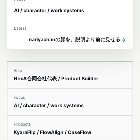
AI / character / work systems
Latest
→
nariyachanの顔を、説明より前に見せる
Role
NexA合同会社代表 / Product Builder
Focus
AI / character / work systems
Products
KyaraFlip / FlowAlign / CaseFlow