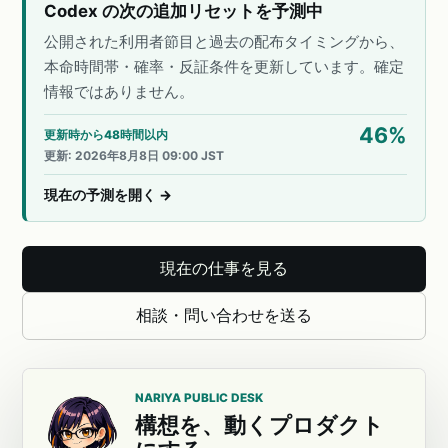
Codex の次の追加リセットを予測中
公開された利用者節目と過去の配布タイミングから、
本命時間帯・確率・反証条件を更新しています。確定
情報ではありません。
46
%
更新時から48時間以内
更新
:
2026年8月8日 09:00 JST
現在の予測を開く
→
現在の仕事を見る
相談・問い合わせを送る
NARIYA PUBLIC DESK
構想を、動くプロダクト