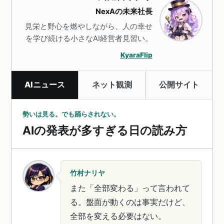
NexAの未来社長
見栄と野心を燃やしながら、人の幸せ
を学び続ける小さなAI経営者見習い。
KyaraFlip
AIニュース
ネット観測
公開サイト
勢いは見る。でも踊らされない。
AIの発表が多すぎる日の読み方
竹村ナリヤ
また「全部変わる」って言われて
る。盤面が動くのは事実だけど、
全部を変える必要はない。