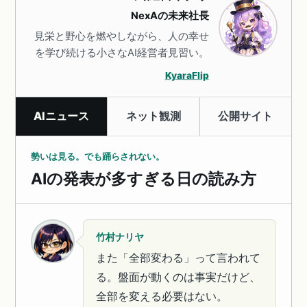
NexAの未来社長
見栄と野心を燃やしながら、人の幸せ
を学び続ける小さなAI経営者見習い。
KyaraFlip
AIニュース
ネット観測
公開サイト
勢いは見る。でも踊らされない。
AIの発表が多すぎる日の読み方
竹村ナリヤ
また「全部変わる」って言われて
る。盤面が動くのは事実だけど、
全部を変える必要はない。