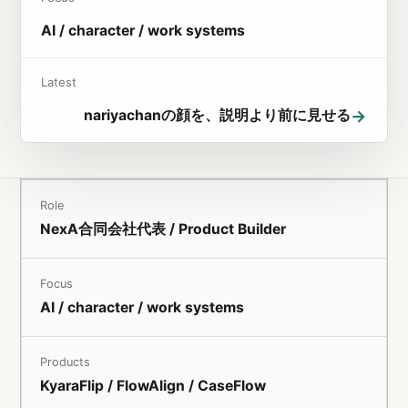
AI / character / work systems
Latest
→
nariyachanの顔を、説明より前に見せる
Role
NexA合同会社代表 / Product Builder
Focus
AI / character / work systems
Products
KyaraFlip / FlowAlign / CaseFlow