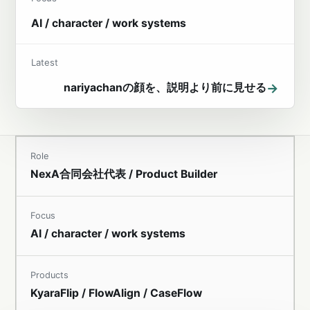
AI / character / work systems
Latest
→
nariyachanの顔を、説明より前に見せる
Role
NexA合同会社代表 / Product Builder
Focus
AI / character / work systems
Products
KyaraFlip / FlowAlign / CaseFlow