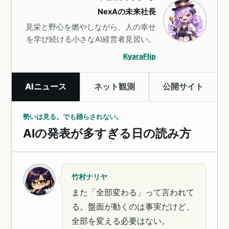
NexAの未来社長
見栄と野心を燃やしながら、人の幸せ
を学び続ける小さなAI経営者見習い。
KyaraFlip
AIニュース
ネット観測
公開サイト
勢いは見る。でも踊らされない。
AIの発表が多すぎる日の読み方
竹村ナリヤ
また「全部変わる」って言われて
る。盤面が動くのは事実だけど、
全部を変える必要はない。