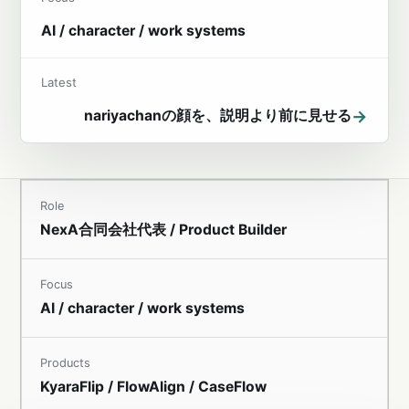
AI / character / work systems
Latest
→
nariyachanの顔を、説明より前に見せる
Role
NexA合同会社代表 / Product Builder
Focus
AI / character / work systems
Products
KyaraFlip / FlowAlign / CaseFlow