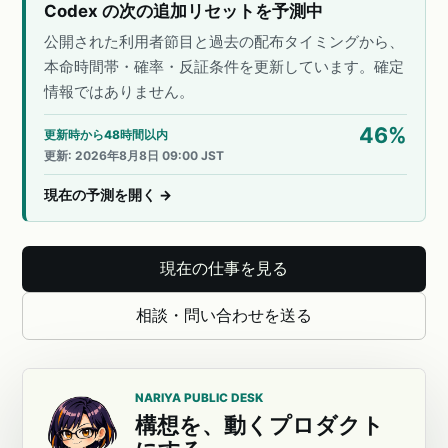
Codex の次の追加リセットを予測中
公開された利用者節目と過去の配布タイミングから、
本命時間帯・確率・反証条件を更新しています。確定
情報ではありません。
46
%
更新時から48時間以内
更新
:
2026年8月8日 09:00 JST
現在の予測を開く
→
現在の仕事を見る
相談・問い合わせを送る
NARIYA PUBLIC DESK
構想を、動くプロダクト