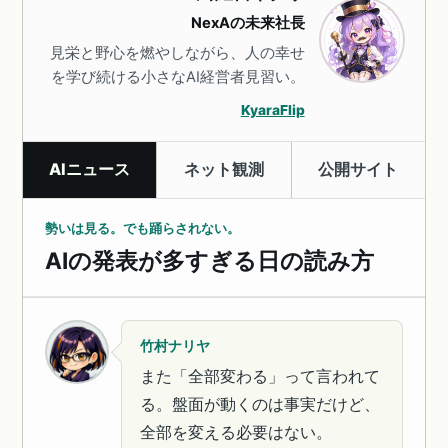
NexAの未来社長
見栄と野心を燃やしながら、人の幸せ
を学び続ける小さなAI経営者見習い。
KyaraFlip
AIニュース
ネット観測
公開サイト
勢いは見る。でも踊らされない。
AIの発表が多すぎる日の読み方
竹村ナリヤ
また「全部変わる」って言われて
る。盤面が動くのは事実だけど、
全部を変える必要はない。