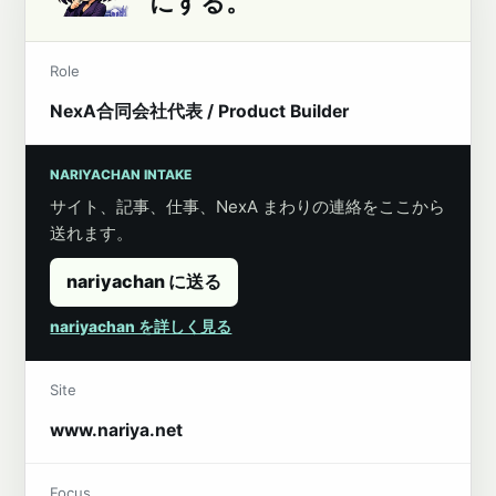
にする。
Role
NexA合同会社代表 / Product Builder
NARIYACHAN INTAKE
サイト、記事、仕事、NexA まわりの連絡をここから
送れます。
nariyachan に送る
nariyachan を詳しく見る
Site
www.nariya.net
Focus