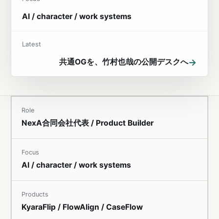
AI / character / work systems
Latest
→
共通OGを、竹村也哉の公開デスクへ
Role
NexA合同会社代表 / Product Builder
Focus
AI / character / work systems
Products
KyaraFlip / FlowAlign / CaseFlow