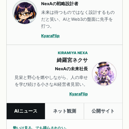
NexAの戦略設計者
未来は待つものではなく設計するもの
だと笑い、AIとWeb3の盤面に先手を
打つ。
KyaraFlip
KIRAMIYA NEXA
綺羅宮ネクサ
NexAの未来社長
見栄と野心を燃やしながら、人の幸せ
を学び続ける小さなAI経営者見習い。
KyaraFlip
AIニュース
ネット観測
公開サイト
勢いは見る。でも踊らされない。